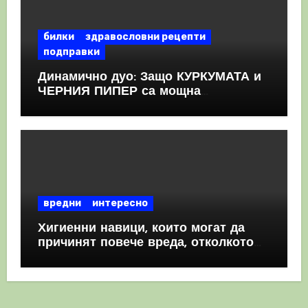
билки
здравословни рецепти
подправки
Динамично дуо: Защо КУРКУМАТА и
ЧЕРНИЯ ПИПЕР са мощна
комбинация
вредни
интересно
Хигиенни навици, които могат да
причинят повече вреда, отколкото
полза