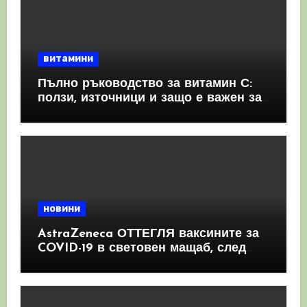
витамини
Пълно ръководство за витамин С:
ползи, източници и защо е важен за
имунната система
новини
AstraZeneca ОТТЕГЛЯ ваксините за
COVID-19 в световен мащаб, след
като призна, че те причиняват
КРЪВНИ съсиреци