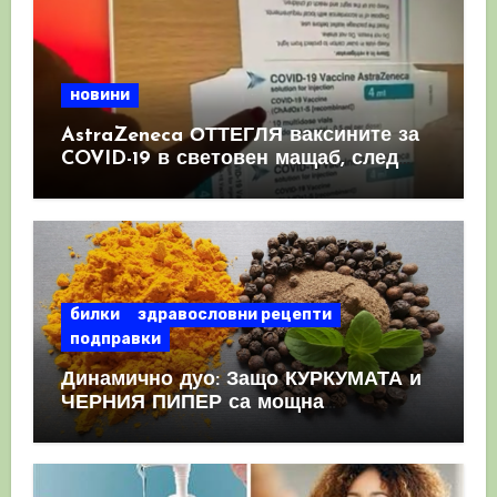
новини
AstraZeneca ОТТЕГЛЯ ваксините за
COVID-19 в световен мащаб, след
като призна, че те причиняват
КРЪВНИ съсиреци
билки
здравословни рецепти
подправки
Динамично дуо: Защо КУРКУМАТА и
ЧЕРНИЯ ПИПЕР са мощна
комбинация