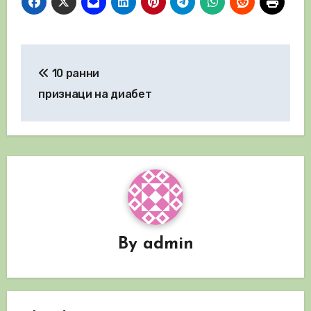
Навигация
10 ранни
признаци на диабет
By
admin