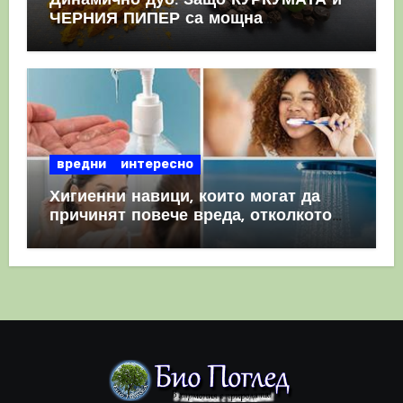
Динамично дуо: Защо КУРКУМАТА и
ЧЕРНИЯ ПИПЕР са мощна
комбинация
вредни
интересно
Хигиенни навици, които могат да
причинят повече вреда, отколкото
полза