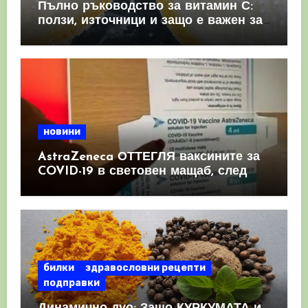
Пълно ръководство за витамин С:
ползи, източници и защо е важен за
имунната система
новини
AstraZeneca ОТТЕГЛЯ ваксините за
COVID-19 в световен мащаб, след
като призна, че те причиняват
КРЪВНИ съсиреци
билки
здравословни рецепти
подправки