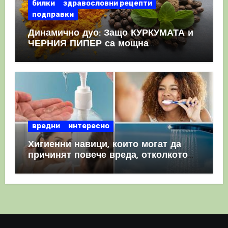
билки
здравословни рецепти
подправки
Динамично дуо: Защо КУРКУМАТА и
ЧЕРНИЯ ПИПЕР са мощна
комбинация
вредни
интересно
Хигиенни навици, които могат да
причинят повече вреда, отколкото
полза