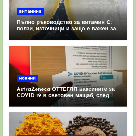
витамини
Пълно ръководство за витамин С:
ползи, източници и защо е важен за
имунната система
новини
AstraZeneca ОТТЕГЛЯ ваксините за
COVID-19 в световен мащаб, след
като призна, че те причиняват
КРЪВНИ съсиреци