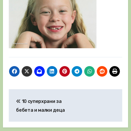
Навигация
10 суперхрани за
бебета и малки деца