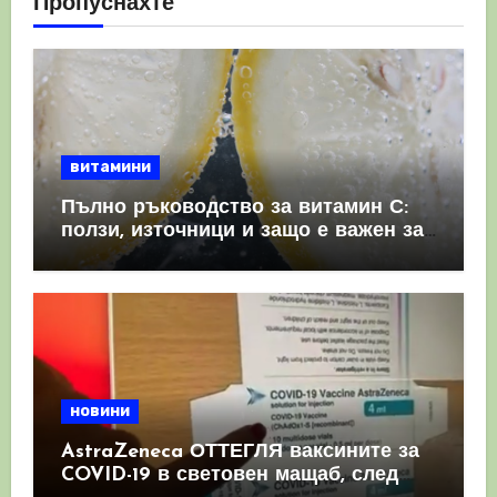
Пропуснахте
витамини
Пълно ръководство за витамин С:
ползи, източници и защо е важен за
имунната система
новини
AstraZeneca ОТТЕГЛЯ ваксините за
COVID-19 в световен мащаб, след