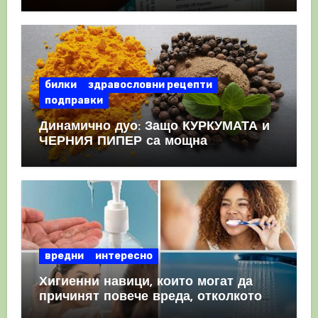
като призна, че те причиняват
КРЪВНИ съсиреци
билки
здравословни рецепти
подправки
Динамично дуо: Защо КУРКУМАТА и
ЧЕРНИЯ ПИПЕР са мощна
комбинация
вредни
интересно
Хигиенни навици, които могат да
причинят повече вреда, отколкото
полза