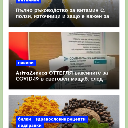
витамини
Пълно ръководство за витамин С:
ползи, източници и защо е важен за
имунната система
новини
AstraZeneca ОТТЕГЛЯ ваксините за
COVID-19 в световен мащаб, след
като призна, че те причиняват
КРЪВНИ съсиреци
билки
здравословни рецепти
подправки