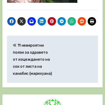
Навигация
11 невероятни
ползи за здравето
от изцеждането на
сок от листа на
канабис (марихуана)