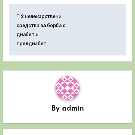
Навигация
2 нелекарствени
средства за борба с
диабет и
преддиабет
By
admin