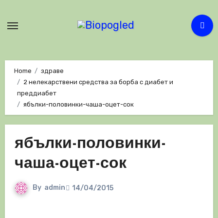
Skip
to
content
Home
здраве
2 нелекарствени средства за борба с диабет и
преддиабет
ябълки-половинки-чаша-оцет-сок
ябълки-половинки-
чаша-оцет-сок
By
admin
14/04/2015