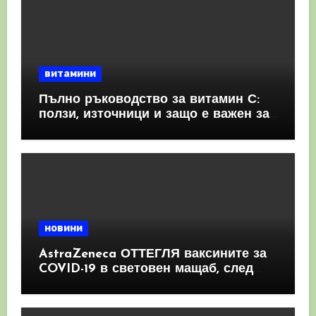
витамини
Пълно ръководство за витамин С:
ползи, източници и защо е важен за
имунната система
новини
AstraZeneca ОТТЕГЛЯ ваксините за
COVID-19 в световен мащаб, след
като призна, че те причиняват
КРЪВНИ съсиреци