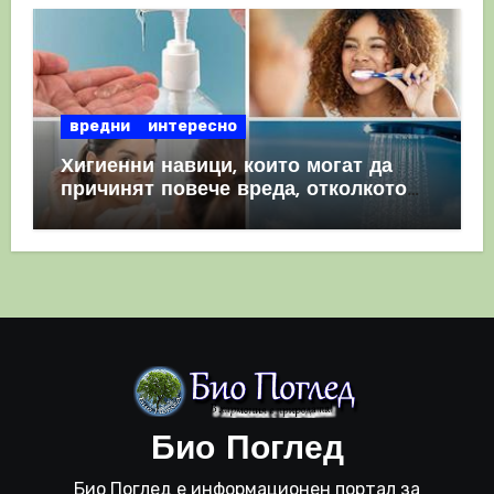
вредни
интересно
Хигиенни навици, които могат да
причинят повече вреда, отколкото
полза
Био Поглед
Био Поглед е информационен портал за