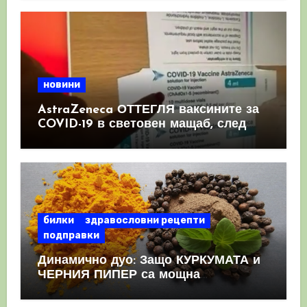
новини
AstraZeneca ОТТЕГЛЯ ваксините за
COVID-19 в световен мащаб, след
като призна, че те причиняват
КРЪВНИ съсиреци
билки
здравословни рецепти
подправки
Динамично дуо: Защо КУРКУМАТА и
ЧЕРНИЯ ПИПЕР са мощна
комбинация