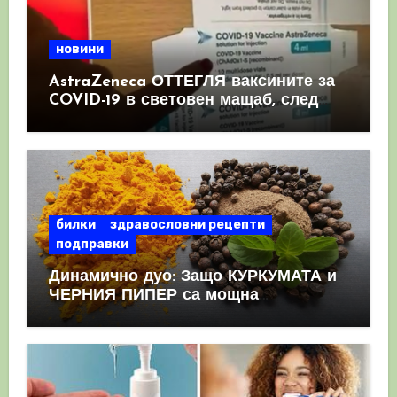
новини
AstraZeneca ОТТЕГЛЯ ваксините за
COVID-19 в световен мащаб, след
като призна, че те причиняват
КРЪВНИ съсиреци
билки
здравословни рецепти
подправки
Динамично дуо: Защо КУРКУМАТА и
ЧЕРНИЯ ПИПЕР са мощна
комбинация