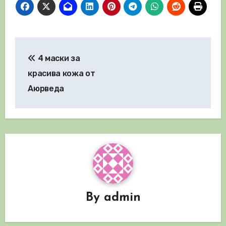
Навигация
4 маски за
красива кожа от
Аюрведа
By
admin