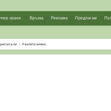
упер храни
Връзка
Реклама
Предлагам
Пол
диетата си
Разлято мляко