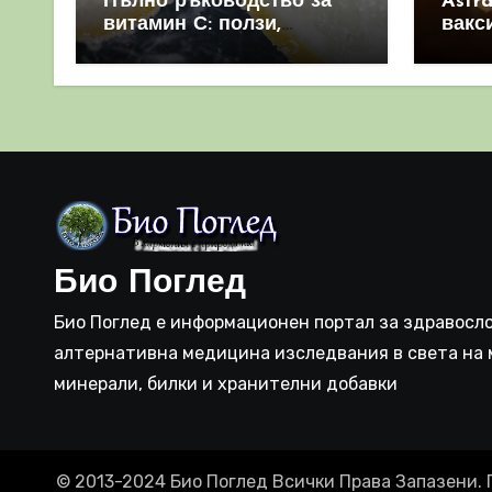
Пълно ръководство за
Astr
витамин С: ползи,
вакс
източници и защо е
свет
важен за имунната
като 
система
прич
съси
Био Поглед
Био Поглед е информационен портал за здравосло
алтернативна медицина изследвания в света на 
минерали, билки и хранителни добавки
© 2013-2024 Био Поглед Всички Права Запазени. 