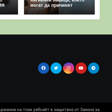
о
Хигиенни навици, които
ИЯ
могат да причинят
повече вреда, отколкото
полза
ържание на този уебсайт е защитено от Закона за