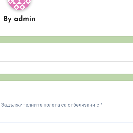
By
admin
Задължителните полета са отбелязани с
*