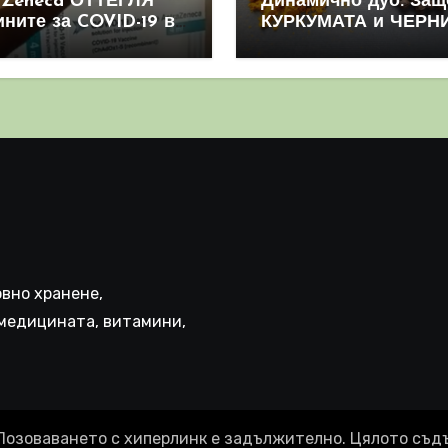
aZeneca ОТТЕГЛЯ
Динамично дуо: Защ
ините за COVID-19 в
КУРКУМАТА и ЧЕРН
овен мащаб, след
ПИПЕР са мощна
призна, че те
комбинация
иняват КРЪВНИ
реци
вно хранене,
медицината, витамини,
Позоваването с хиперлинк е задължително. Цялото съд