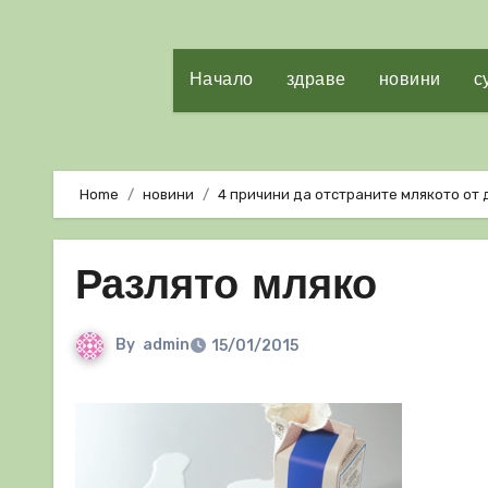
Начало
здраве
новини
с
Home
новини
4 причини да отстраните млякото от 
Разлято мляко
By
admin
15/01/2015