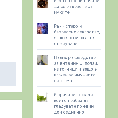
5 естествени начини
да се отървете от
мухите
Рак - старо и
безопасно лекарство,
за което никога не
сте чували
Пълно ръководство
за витамин С: ползи,
източници и защо е
важен за имунната
система
5 причини, поради
които трябва да
гладувате по един
ден седмично