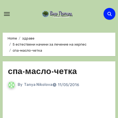
Skip
to
content
Home
здраве
5 естествени начини за лечение на херпес
спа-масло-четка
спа-масло-четка
By
Tanya Nikolova
11/05/2016