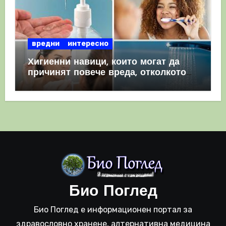
вредни
интересно
Хигиенни навици, които могат да
причинят повече вреда, отколкото
полза
Био Поглед
Био Поглед е информационен портал за
здравословно хранене, алтернативна медицина