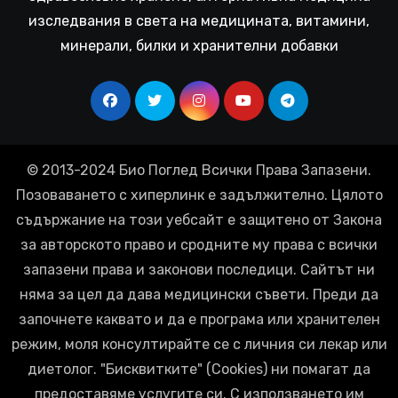
изследвания в света на медицината, витамини,
минерали, билки и хранителни добавки
© 2013-2024 Био Поглед Всички Права Запазени.
Позоваването с хиперлинк е задължително. Цялото
съдържание на този уебсайт е защитено от Закона
за авторското право и сродните му права с всички
запазени права и законови последици. Сайтът ни
няма за цел да дава медицински съвети. Преди да
започнете каквато и да е програма или хранителен
режим, моля консултирайте се с личния си лекар или
диетолог. "Бисквитките" (Cookies) ни помагат да
предоставяме услугите си. С използването им