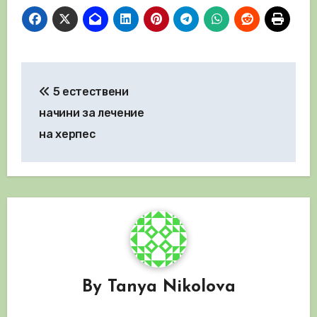
Навигация
5 естествени
начини за лечение
на херпес
By
Tanya Nikolova