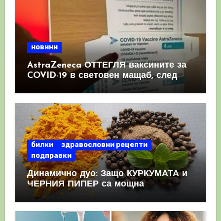
новини
AstraZeneca ОТТЕГЛЯ ваксините за
COVID-19 в световен мащаб, след
като призна, че те причиняват
КРЪВНИ съсиреци
билки
здравословни рецепти
подправки
Динамично дуо: Защо КУРКУМАТА и
ЧЕРНИЯ ПИПЕР са мощна
комбинация