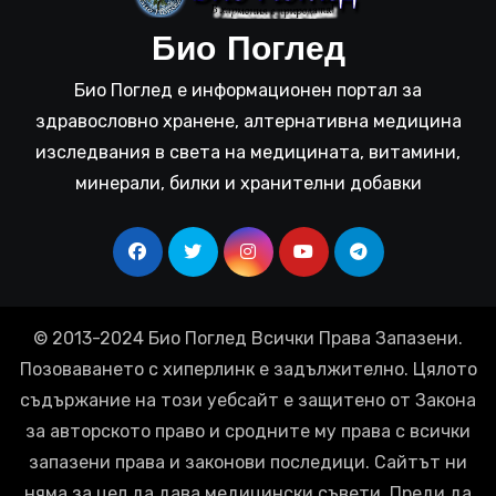
Био Поглед
Био Поглед е информационен портал за
здравословно хранене, алтернативна медицина
изследвания в света на медицината, витамини,
минерали, билки и хранителни добавки
© 2013-2024 Био Поглед Всички Права Запазени.
Позоваването с хиперлинк е задължително. Цялото
съдържание на този уебсайт е защитено от Закона
за авторското право и сродните му права с всички
запазени права и законови последици. Сайтът ни
няма за цел да дава медицински съвети. Преди да