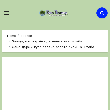
Skip
to
content
Home
здраве
5 неща, които трябва да знаете за ашитаба
жена-държи-купа-зелена-салата-билки-ашитаба