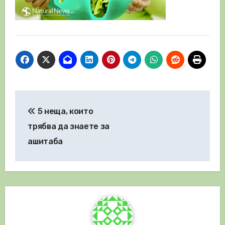
Навигация
5 неща, които
трябва да знаете за
ашитаба