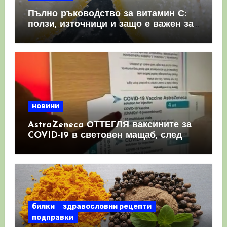
Пълно ръководство за витамин С:
ползи, източници и защо е важен за
имунната система
новини
AstraZeneca ОТТЕГЛЯ ваксините за
COVID-19 в световен мащаб, след
като призна, че те причиняват
КРЪВНИ съсиреци
билки
здравословни рецепти
подправки