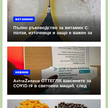
витамини
Пълно ръководство за витамин С:
ползи, източници и защо е важен за
имунната система
новини
AstraZeneca ОТТЕГЛЯ ваксините за
COVID-19 в световен мащаб, след
като призна, че те причиняват
КРЪВНИ съсиреци