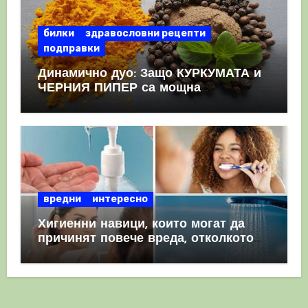
билки
здравословни рецепти
подправки
Динамично дуо: Защо КУРКУМАТА и
ЧЕРНИЯ ПИПЕР са мощна
комбинация
вредни
интересно
Хигиенни навици, които могат да
причинят повече вреда, отколкото
полза