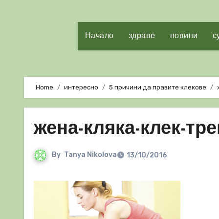
Начало
здраве
новини
с
Home
интересно
5 причини да правите клекове
жена-кляка-клек-тре
By
Tanya Nikolova
13/10/2016