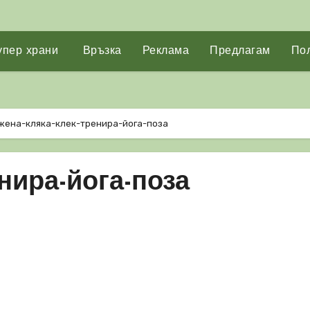
упер храни
Връзка
Реклама
Предлагам
Пол
жена-кляка-клек-тренира-йога-поза
нира-йога-поза