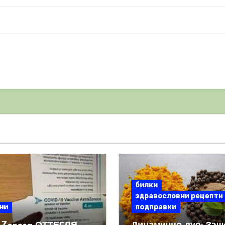
билки
здравословни рецепти
ни
подправки