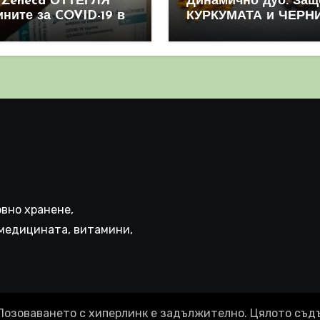
aZeneca ОТТЕГЛЯ
Динамично дуо: Защ
ините за COVID-19 в
КУРКУМАТА и ЧЕРН
овен мащаб, след
ПИПЕР са мощна
призна, че те
комбинация
иняват КРЪВНИ
реци
вно хранене,
медицината, витамини,
Позоваването с хиперлинк е задължително. Цялото съд