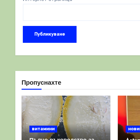
Пропуснахте
витамини
нови