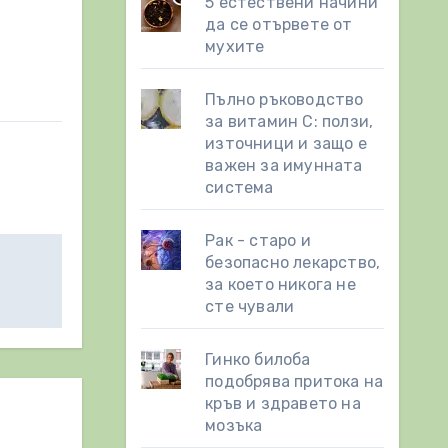
5 естествени начини
да се отървете от
мухите
Пълно ръководство
за витамин С: ползи,
източници и защо е
важен за имунната
система
Рак - старо и
безопасно лекарство,
за което никога не
сте чували
Гинко билоба
подобрява притока на
кръв и здравето на
мозъка