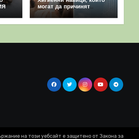
о
Хигиенни навици, които
ИЯ
могат да причинят
повече вреда, отколкото
полза
ържание на този уебсайт е защитено от Закона за