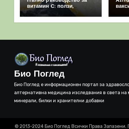
Пълно ръководство за
Astr
витамин С: ползи,
вакс
източници и защо е
свет
важен за имунната
като 
система
прич
съси
Био Поглед
Био Поглед е информационен портал за здравосло
алтернативна медицина изследвания в света на 
минерали, билки и хранителни добавки
© 2013-2024 Био Поглед Всички Права Запазени. 