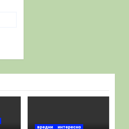
вредни
интересно