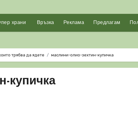
упер храни
Връзка
Реклама
Предлагам
Пол
които трябва да ядете
маслини-олио-зехтин-купичка
н-купичка