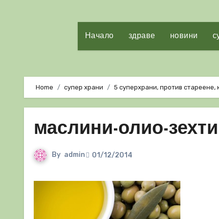
Начало
здраве
новини
с
Home
супер храни
5 суперхрани, против стареене, 
маслини-олио-зехти
By
admin
01/12/2014