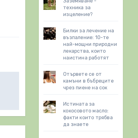
Заземяване -
техника за
изцеление?
Билки за лечение на
възпаление: 10-те
най-мощни природни
лекарства, които
наистина работят
Отървете се от
камъни в бъбреците
чрез пиене на сок
Истината за
кокосовото масло:
факти които трябва
да знаете