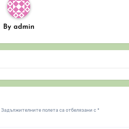
By
admin
Задължителните полета са отбелязани с
*