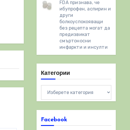
FDA признава, че
ибупрофен, аспирин и
други
болкоуспокояващи
без рецепта могат да
предизвикат
смъртоносни
инфаркти и инсулти
Категории
Категории
Facebook