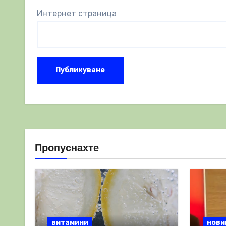
Интернет страница
Пропуснахте
витамини
нови