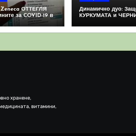
aZeneca ОТТЕГЛЯ
Динамично дуо: Защ
ините за COVID-19 в
КУРКУМАТА и ЧЕРН
овен мащаб, след
ПИПЕР са мощна
призна, че те
комбинация
иняват КРЪВНИ
реци
вно хранене,
медицината, витамини,