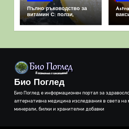
Пълно ръководство за
Astr
витамин С: ползи,
вакс
източници и защо е
свет
важен за имунната
като 
система
прич
съси
Био Поглед
Био Поглед е информационен портал за здравосло
алтернативна медицина изследвания в света на 
минерали, билки и хранителни добавки