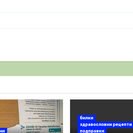
билки
здравословни рецепти
ни
подправки