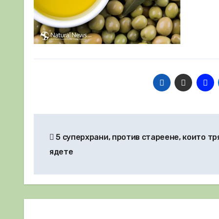
Навигация
5 суперхрани, против стареене, които тр
ядете