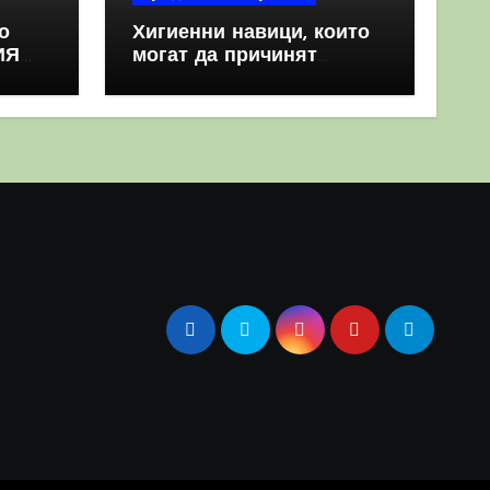
о
Хигиенни навици, които
ИЯ
могат да причинят
повече вреда, отколкото
полза