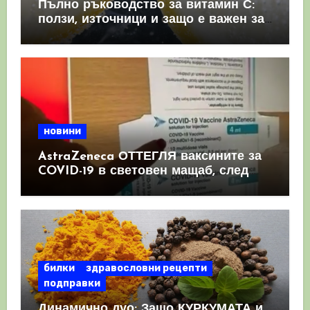
Пълно ръководство за витамин С:
ползи, източници и защо е важен за
имунната система
новини
AstraZeneca ОТТЕГЛЯ ваксините за
COVID-19 в световен мащаб, след
като призна, че те причиняват
КРЪВНИ съсиреци
билки
здравословни рецепти
подправки
Динамично дуо: Защо КУРКУМАТА и