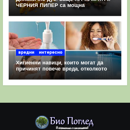
ЧЕРНИЯ ПИПЕР са мощна
комбинация
вредни
интересно
Хигиенни навици, които могат да
причинят повече вреда, отколкото
полза