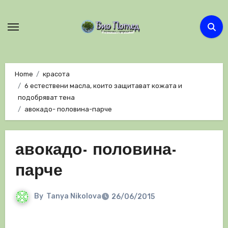
Skip
to
content
Home
красота
6 естествени масла, които защитават кожата и
подобряват тена
авокадо- половина-парче
авокадо- половина-
парче
By
Tanya Nikolova
26/06/2015