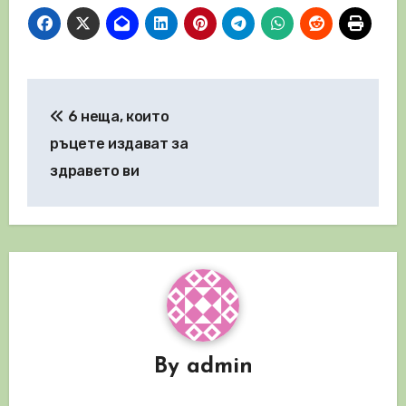
Навигация
6 неща, които
ръцете издават за
здравето ви
By
admin