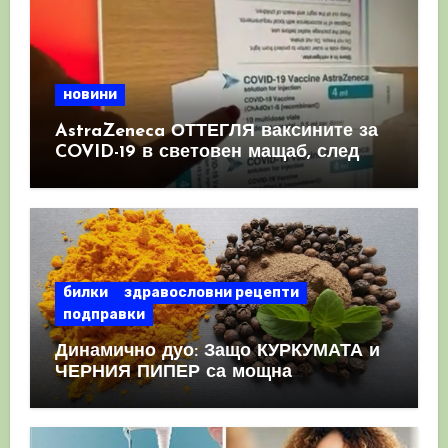
новини
AstraZeneca ОТТЕГЛЯ ваксините за
COVID-19 в световен мащаб, след
като призна, че те причиняват
КРЪВНИ съсиреци
билки
здравословни рецепти
подправки
Динамично дуо: Защо КУРКУМАТА и
ЧЕРНИЯ ПИПЕР са мощна
комбинация