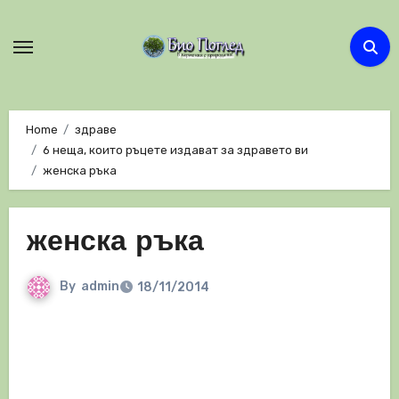
Skip
to
content
Home
здраве
6 неща, които ръцете издават за здравето ви
женска ръка
женска ръка
By
admin
18/11/2014