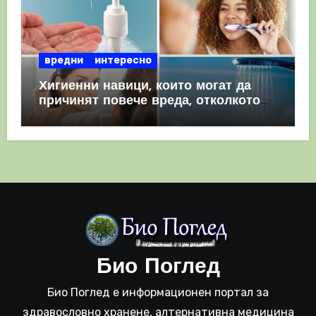
вредни
интересно
Хигиенни навици, които могат да
причинят повече вреда, отколкото
полза
Био Поглед
Био Поглед е информационен портал за
здравословно хранене, алтернативна медицина