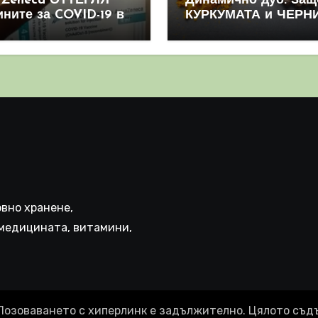
aZeneca ОТТЕГЛЯ
Динамично дуо: Защ
ините за COVID-19 в
КУРКУМАТА и ЧЕРН
овен мащаб, след
ПИПЕР са мощна
призна, че те
комбинация
иняват КРЪВНИ
реци
вно хранене,
медицината, витамини,
Позоваването с хиперлинк е задължително. Цялото съд