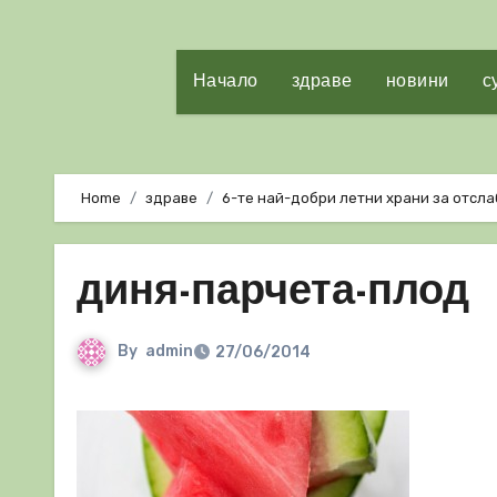
Начало
здраве
новини
с
Home
здраве
6-те най-добри летни храни за отсл
диня-парчета-плод
By
admin
27/06/2014