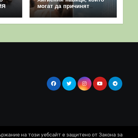
о
Хигиенни навици, които
ИЯ
могат да причинят
повече вреда, отколкото
полза
ържание на този уебсайт е защитено от Закона за