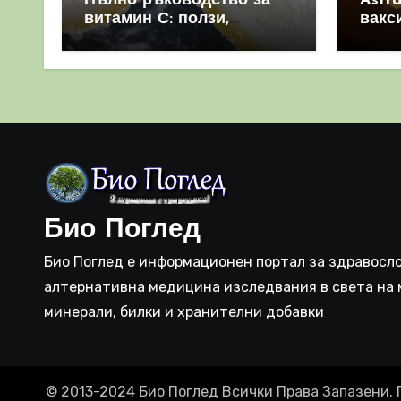
Пълно ръководство за
Astr
витамин С: ползи,
вакс
източници и защо е
свет
важен за имунната
като 
система
прич
съси
Био Поглед
Био Поглед е информационен портал за здравосло
алтернативна медицина изследвания в света на 
минерали, билки и хранителни добавки
© 2013-2024 Био Поглед Всички Права Запазени. 