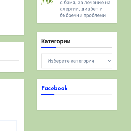
с бамя, за лечение на
алергии, диабет и
бъбречни проблеми
Категории
Категории
Facebook