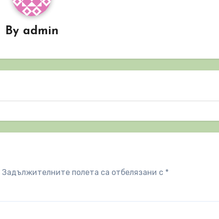
By
admin
Задължителните полета са отбелязани с
*