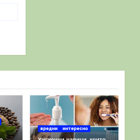
вредни
интересно