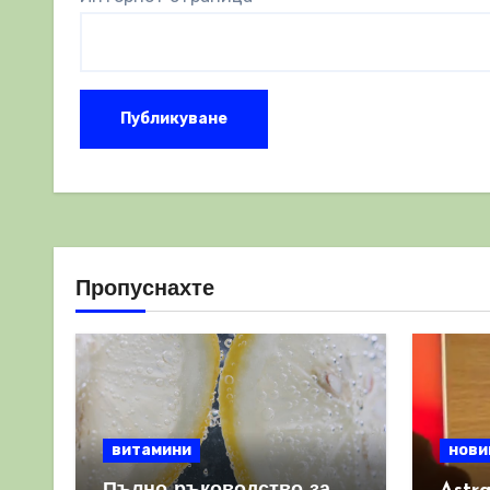
Пропуснахте
витамини
нови