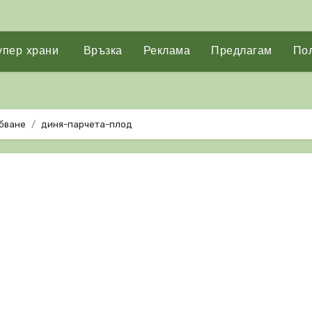
упер храни
Връзка
Реклама
Предлагам
Пол
абване
диня-парчета-плод