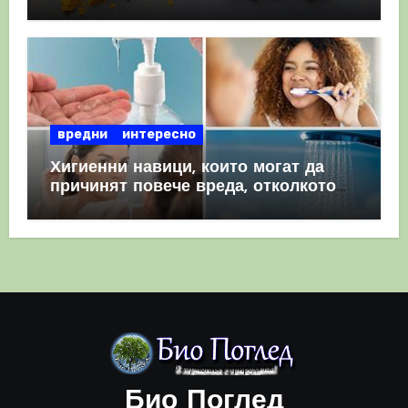
комбинация
вредни
интересно
Хигиенни навици, които могат да
причинят повече вреда, отколкото
полза
Био Поглед