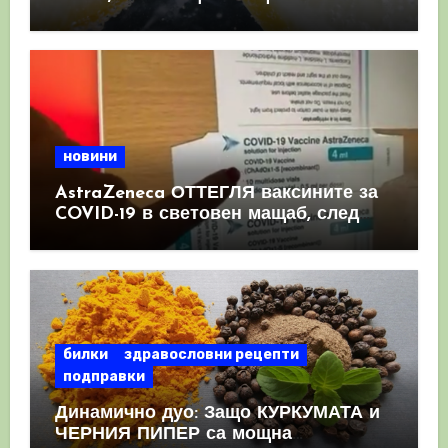
имунната система
новини
AstraZeneca ОТТЕГЛЯ ваксините за
COVID-19 в световен мащаб, след
като призна, че те причиняват
КРЪВНИ съсиреци
билки
здравословни рецепти
подправки
Динамично дуо: Защо КУРКУМАТА и
ЧЕРНИЯ ПИПЕР са мощна