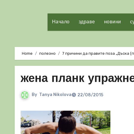
Начало
здраве
новини
с
Home
полезно
7 причини да правите поза „Дъска (п
жена планк упражн
By
Tanya Nikolova
22/08/2015