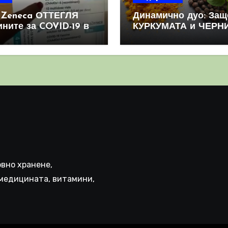
aZeneca ОТТЕГЛЯ
Динамично дуо: Защ
ините за COVID-19 в
КУРКУМАТА и ЧЕРН
овен мащаб, след
ПИПЕР са мощна
призна, че те
комбинация
иняват КРЪВНИ
реци
вно хранене,
медицината, витамини,