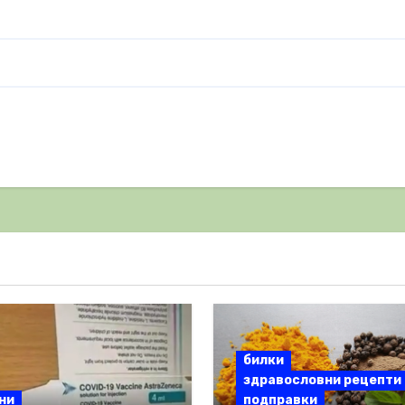
билки
здравословни рецепти
ни
подправки