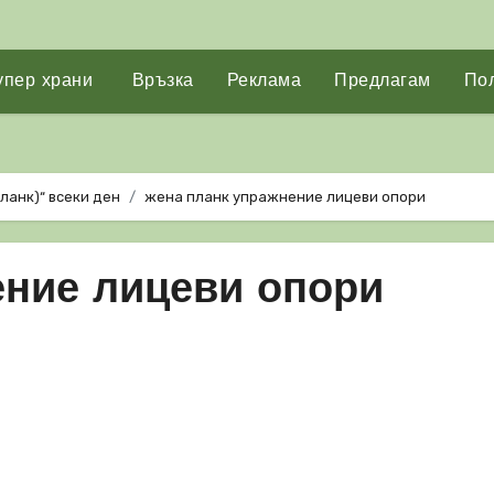
упер храни
Връзка
Реклама
Предлагам
Пол
ланк)“ всеки ден
жена планк упражнение лицеви опори
ение лицеви опори