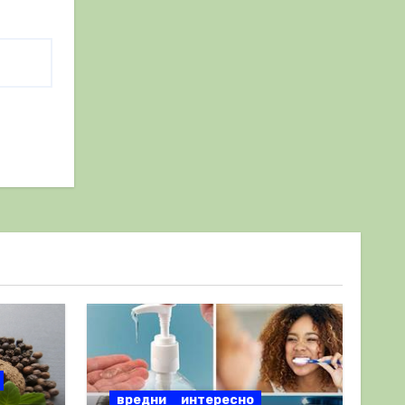
вредни
интересно