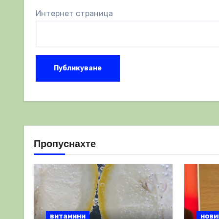
Интернет страница
Пропуснахте
витамини
нови