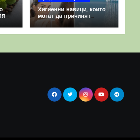
о
Хигиенни навици, които
ИЯ
могат да причинят
повече вреда, отколкото
полза