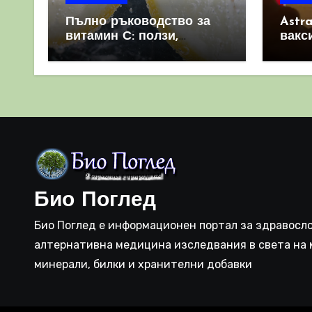
Пълно ръководство за
Astr
витамин С: ползи,
вакс
източници и защо е
свет
важен за имунната
като 
система
прич
съси
Био Поглед
Био Поглед е информационен портал за здравосло
алтернативна медицина изследвания в света на 
минерали, билки и хранителни добавки