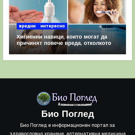
вредни
интересно
Хигиенни навици, които могат да
причинят повече вреда, отколкото
полза
Био Поглед
Био Поглед е информационен портал за
здравословно хранене, алтернативна медицина