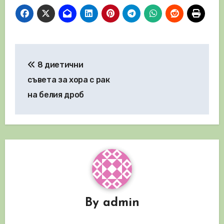
Навигация
8 диетични
съвета за хора с рак
на белия дроб
By
admin