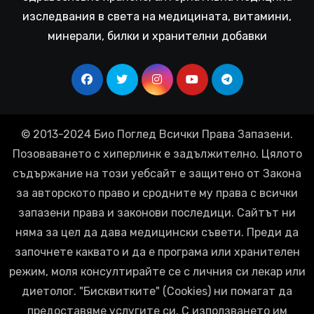
изследвания в света на медицината, витамини,
минерали, билки и хранителни добавки
© 2013-2024 Био Поглед Всички Права Запазени.
Позоваването с хиперлинк е задължително. Цялото
съдържание на този уебсайт е защитено от Закона
за авторското право и сродните му права с всички
запазени права и законови последици. Сайтът ни
няма за цел да дава медицински съвети. Преди да
започнете каквато и да е програма или хранителен
режим, моля консултирайте се с личния си лекар или
диетолог. "Бисквитките" (Cookies) ни помагат да
предоставяме услугите си. С използването им