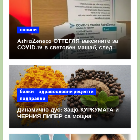
новини
AstraZeneca ОТТЕГЛЯ ваксините за
COVID-19 в световен мащаб, след
като призна, че те причиняват
КРЪВНИ съсиреци
билки
здравословни рецепти
подправки
Динамично дуо: Защо КУРКУМАТА и
ЧЕРНИЯ ПИПЕР са мощна
комбинация