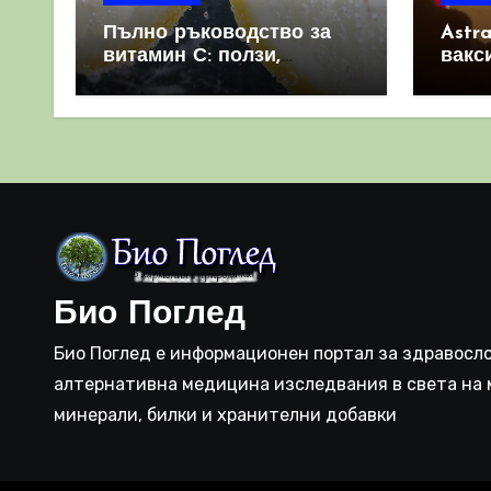
Пълно ръководство за
Astr
витамин С: ползи,
вакс
източници и защо е
свет
важен за имунната
като 
система
прич
съси
Био Поглед
Био Поглед е информационен портал за здравосло
алтернативна медицина изследвания в света на 
минерали, билки и хранителни добавки