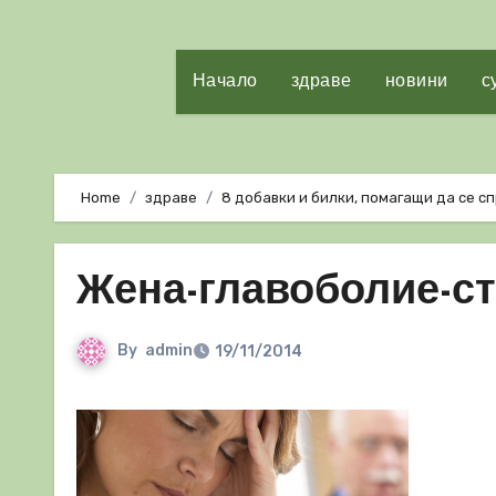
Начало
здраве
новини
с
Home
здраве
8 добавки и билки, помагащи да се с
Жена-главоболие-с
By
admin
19/11/2014