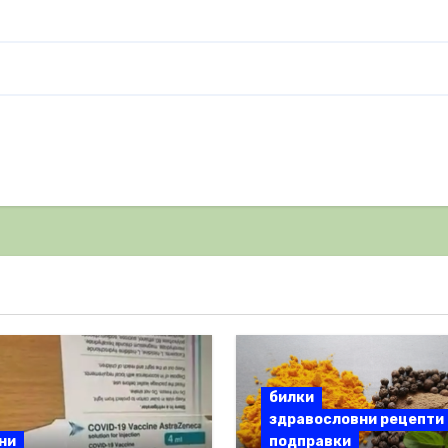
билки
здравословни рецепти
ни
подправки