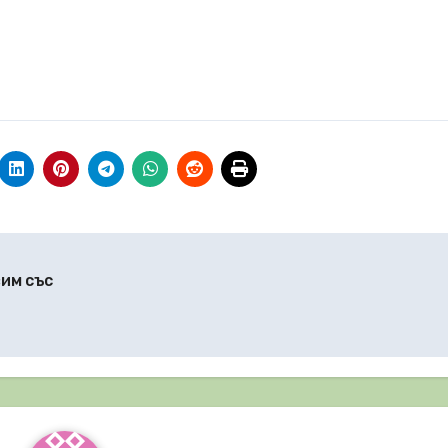
вим със