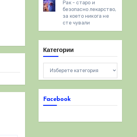
Рак - старо и
безопасно лекарство,
за което никога не
сте чували
Категории
Категории
Facebook