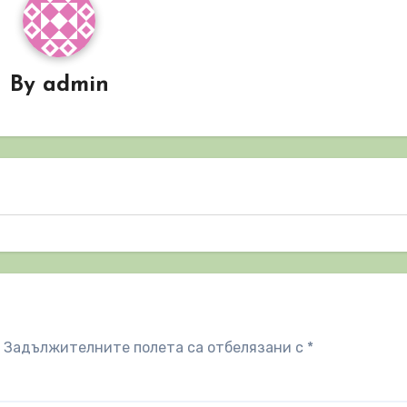
By
admin
Задължителните полета са отбелязани с
*