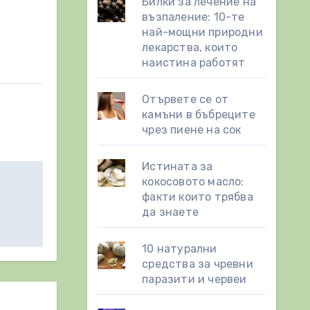
Билки за лечение на
възпаление: 10-те
най-мощни природни
лекарства, които
наистина работят
Отървете се от
камъни в бъбреците
чрез пиене на сок
Истината за
кокосовото масло:
факти които трябва
да знаете
10 натурални
средства за чревни
паразити и червеи