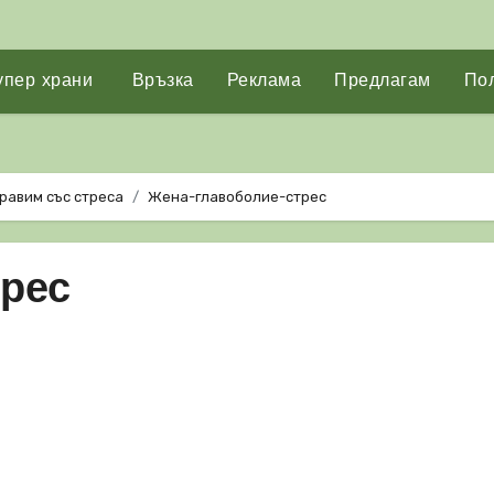
упер храни
Връзка
Реклама
Предлагам
Пол
правим със стреса
Жена-главоболие-стрес
трес