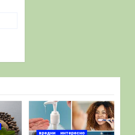
вредни
интересно