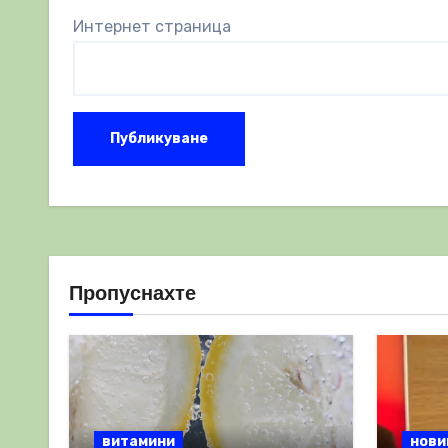
Интернет страница
Пропуснахте
витамини
нови