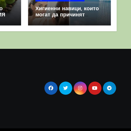
о
Хигиенни навици, които
ИЯ
могат да причинят
повече вреда, отколкото
полза