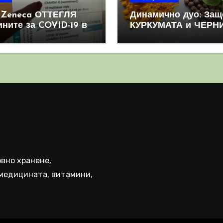
aZeneca ОТТЕГЛЯ
Динамично дуо: Защ
ините за COVID-19 в
КУРКУМАТА и ЧЕРН
овен мащаб, след
ПИПЕР са мощна
призна, че те
комбинация
иняват КРЪВНИ
реци
вно хранене,
медицината, витамини,