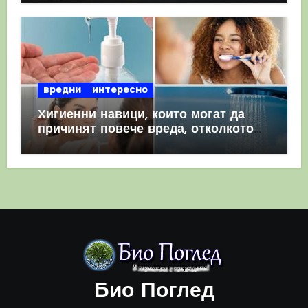
вредни
интересно
Хигиенни навици, които могат да
причинят повече вреда, отколкото
полза
Био Поглед