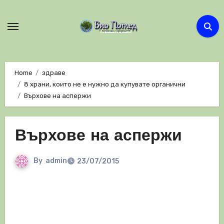
Skip
to
content
Home
здраве
8 храни, които не е нужно да купувате органични
Върхове на аспержи
Върхове на аспержи
By
admin
23/07/2015