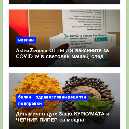
новини
AstraZeneca ОТТЕГЛЯ ваксините за
COVID-19 в световен мащаб, след
като призна, че те причиняват
КРЪВНИ съсиреци
билки
здравословни рецепти
подправки
Динамично дуо: Защо КУРКУМАТА и
ЧЕРНИЯ ПИПЕР са мощна
комбинация