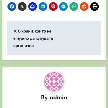
Навигация
8 храни, които не
е нужно да купувате
органични
By
admin