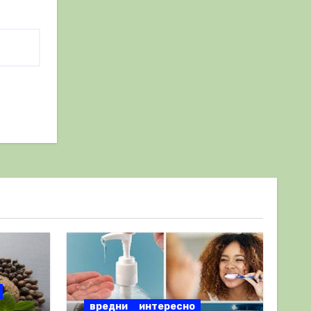
вредни
интересно