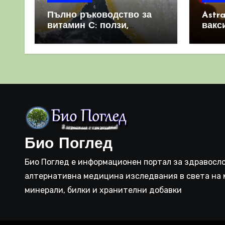
Пълно ръководство за
Astr
витамин С: ползи,
вакс
източници и защо е
свет
важен за имунната
като 
система
прич
съси
Био Поглед
Био Поглед е информационен портал за здравосло
алтернативна медицина изследвания в света на 
минерали, билки и хранителни добавки