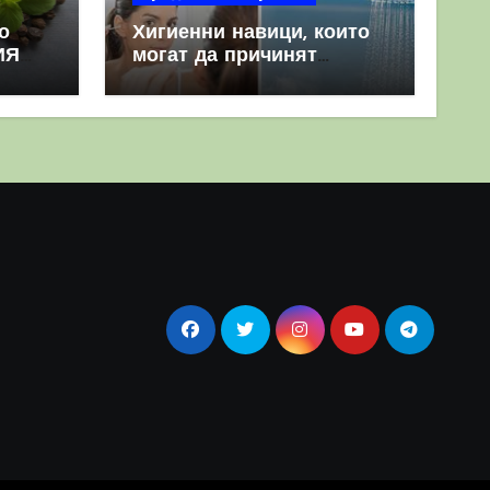
о
Хигиенни навици, които
ИЯ
могат да причинят
повече вреда, отколкото
полза