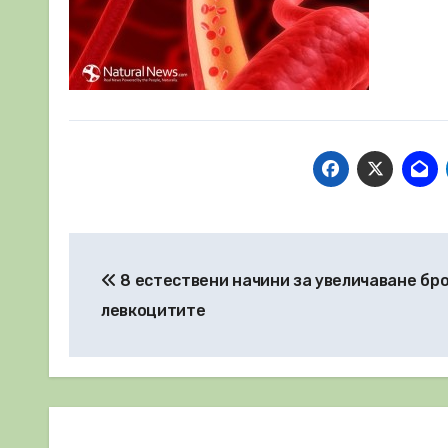
Навигация
8 eстествени начини за увеличаване бро
левкоцитите