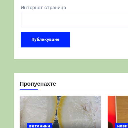
Интернет страница
Пропуснахте
витамини
нови