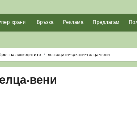
упер храни
Връзка
Реклама
Предлагам
Пол
броя на левкоцитите
левкоцити-кръвни-телца-вени
елца-вени