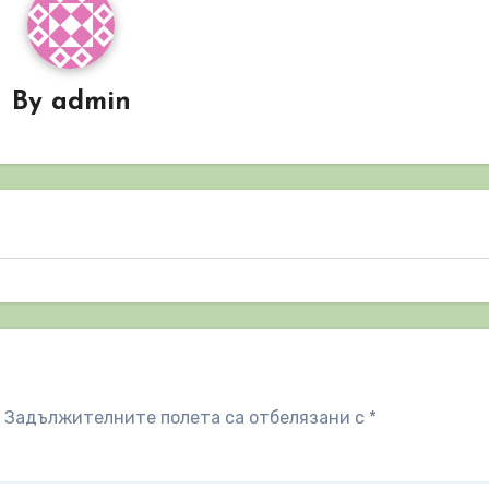
By
admin
Задължителните полета са отбелязани с
*