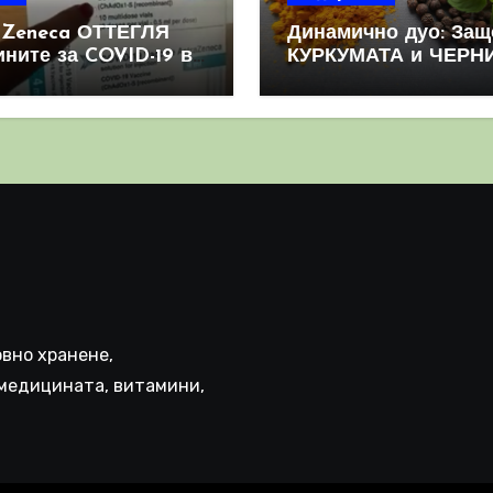
aZeneca ОТТЕГЛЯ
Динамично дуо: Защ
ините за COVID-19 в
КУРКУМАТА и ЧЕРН
овен мащаб, след
ПИПЕР са мощна
призна, че те
комбинация
иняват КРЪВНИ
реци
вно хранене,
медицината, витамини,