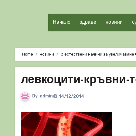
Начало
здраве
новини
с
Home
новини
8 eстествени начини за увеличаване 
левкоцити-кръвни-т
By
admin
14/12/2014