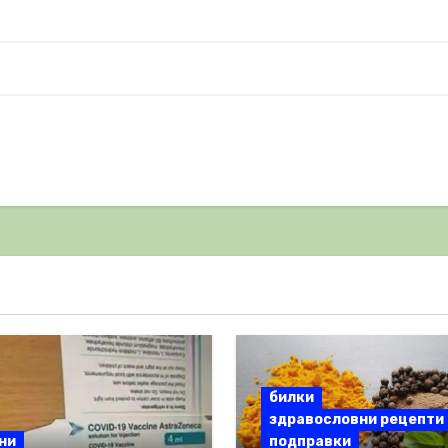
билки
здравословни рецепти
ни
подправки