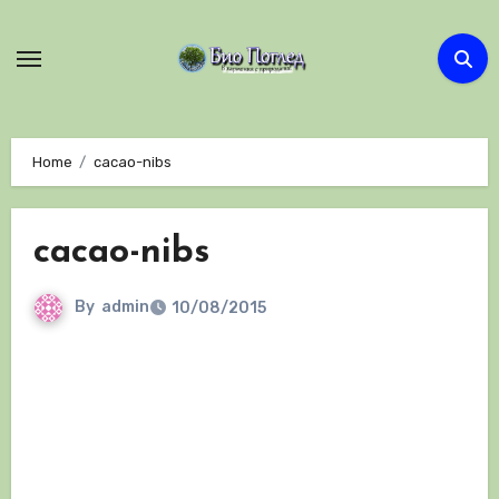
Skip
to
content
Home
cacao-nibs
cacao-nibs
By
admin
10/08/2015