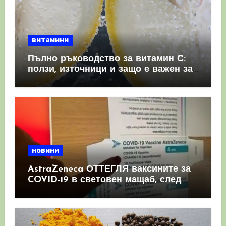
витамини
Пълно ръководство за витамин С:
ползи, източници и защо е важен за
имунната система
новини
AstraZeneca ОТТЕГЛЯ ваксините за
COVID-19 в световен мащаб, след
като призна, че те причиняват
КРЪВНИ съсиреци