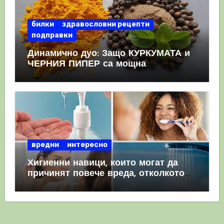
билки
здравословни рецепти
подправки
Динамично дуо: Защо КУРКУМАТА и
ЧЕРНИЯ ПИПЕР са мощна
комбинация
вредни
интересно
Хигиенни навици, които могат да
причинят повече вреда, отколкото
полза