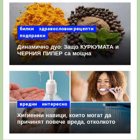
билки
здравословни рецепти
подправки
Динамично дуо: Защо КУРКУМАТА и
ЧЕРНИЯ ПИПЕР са мощна
комбинация
вредни
интересно
Хигиенни навици, които могат да
причинят повече вреда, отколкото
полза