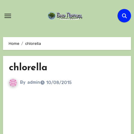
Skip
to
content
Home
chlorella
chlorella
By
admin
10/08/2015