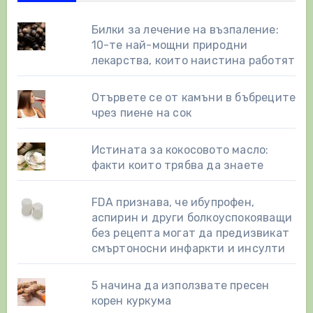
Билки за лечение на възпаление:
10-те най-мощни природни
лекарства, които наистина работят
Отървете се от камъни в бъбреците
чрез пиене на сок
Истината за кокосовото масло:
факти които трябва да знаете
FDA признава, че ибупрофен,
аспирин и други болкоуспокояващи
без рецепта могат да предизвикат
смъртоносни инфаркти и инсулти
5 начина да използвате пресен
корен куркума