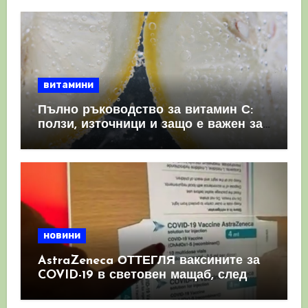
витамини
Пълно ръководство за витамин С:
ползи, източници и защо е важен за
имунната система
новини
AstraZeneca ОТТЕГЛЯ ваксините за
COVID-19 в световен мащаб, след
като призна, че те причиняват
КРЪВНИ съсиреци