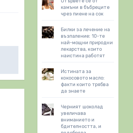
Отървете се от
камъни в бъбреците
чрез пиене на сок
Билки за лечение на
възпаление: 10-те
най-мощни природни
лекарства, които
наистина работят
Истината за
кокосовото масло:
факти които трябва
да знаете
Черният шоколад
увеличава
вниманието и
бдителността, и
подобрява