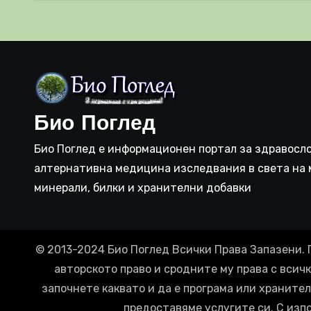
система
прич
съси
Био Поглед
Био Поглед е информационен портал за здравосло
алтернативна медицина изследвания в света на 
минерали, билки и хранителни добавки
© 2013-2024 Био Поглед Всички Права Запазени. 
авторското право и сродните му права с всич
започнете каквато и да е програма или хранител
предоставяме услугите си. С изп