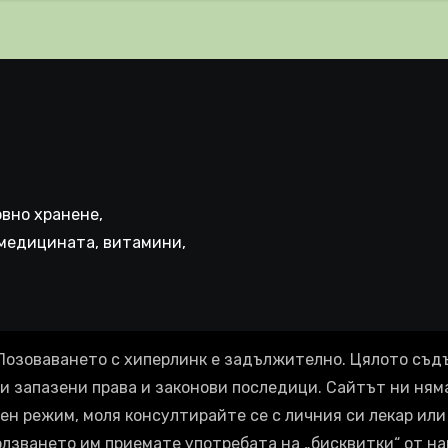
иняват КРЪВНИ
реци
вно хранене,
медицината, витамини,
Позоваването с хиперлинк е задължително. Цялото съд
ки запазени права и законови последици. Сайтът ни ням
ен режим, моля консултирайте се с личния си лекар или 
олзването им приемате употребата на „бисквитки“ от на