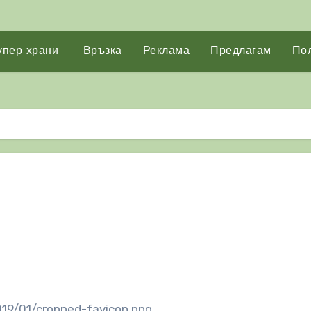
упер храни
Връзка
Реклама
Предлагам
Пол
19/01/cropped-favicon.png