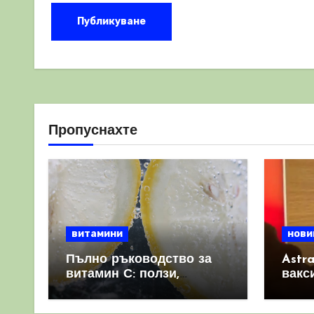
Пропуснахте
витамини
нови
Пълно ръководство за
Astr
витамин С: ползи,
вакс
източници и защо е
свет
важен за имунната
като 