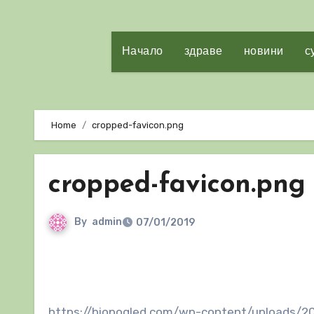
Начало
здраве
новини
с
Home
cropped-favicon.png
cropped-favicon.png
By
admin
07/01/2019
https://biopogled.com/wp-content/uploads/20