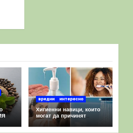
вредни
интересно
о
Хигиенни навици, които
ИЯ
могат да причинят
повече вреда, отколкото
полза