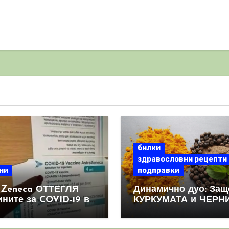
билки
здравословни рецепти
ни
подправки
aZeneca ОТТЕГЛЯ
Динамично дуо: Защ
ините за COVID-19 в
КУРКУМАТА и ЧЕРН
овен мащаб, след
ПИПЕР са мощна
призна, че те
комбинация