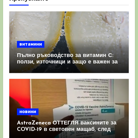
витамини
Пълно ръководство за витамин С:
ползи, източници и защо е важен за
имунната система
новини
AstraZeneca ОТТЕГЛЯ ваксините за
COVID-19 в световен мащаб, след
като призна, че те причиняват