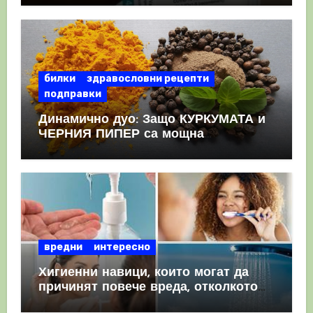
КРЪВНИ съсиреци
билки
здравословни рецепти
подправки
Динамично дуо: Защо КУРКУМАТА и
ЧЕРНИЯ ПИПЕР са мощна
комбинация
вредни
интересно
Хигиенни навици, които могат да
причинят повече вреда, отколкото
полза