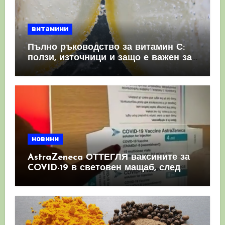
витамини
Пълно ръководство за витамин С:
ползи, източници и защо е важен за
имунната система
новини
AstraZeneca ОТТЕГЛЯ ваксините за
COVID-19 в световен мащаб, след
като призна, че те причиняват
КРЪВНИ съсиреци