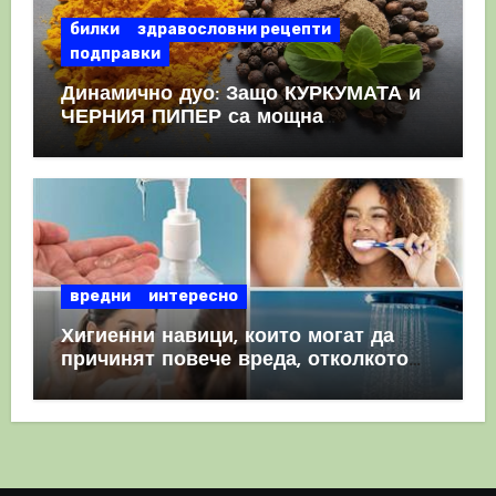
билки
здравословни рецепти
подправки
Динамично дуо: Защо КУРКУМАТА и
ЧЕРНИЯ ПИПЕР са мощна
комбинация
вредни
интересно
Хигиенни навици, които могат да
причинят повече вреда, отколкото
полза