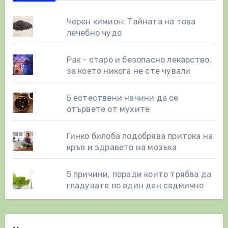
Черен кимион: Тайната на това
лечебно чудо
Рак - старо и безопасно лекарство,
за което никога не сте чували
5 естествени начини да се
отървете от мухите
Гинко билоба подобрява притока на
кръв и здравето на мозъка
5 причини, поради които трябва да
гладувате по един ден седмично