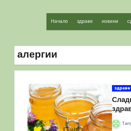
Начало
здраве
новини
с
алергии
здраве
Сладк
здра
Tany