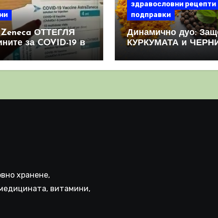
здравословни рецепти
ни
подправки
aZeneca ОТТЕГЛЯ
Динамично дуо: Защ
ините за COVID-19 в
КУРКУМАТА и ЧЕРН
овен мащаб, след
ПИПЕР са мощна
призна, че те
комбинация
иняват КРЪВНИ
реци
вно хранене,
медицината, витамини,