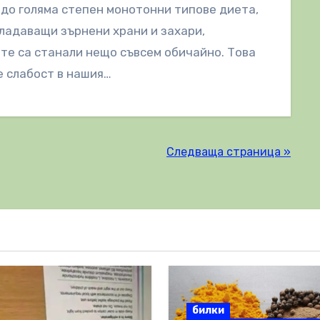
 до голяма степен монотонни типове диета,
ладаващи зърнени храни и захари,
те са станали нещо съвсем обичайно. Това
 слабост в нашия…
Следваща страница »
билки