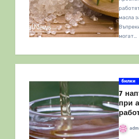
работят
масла з
Въпреки
могат…
билки
7 на
при а
рабо
adm