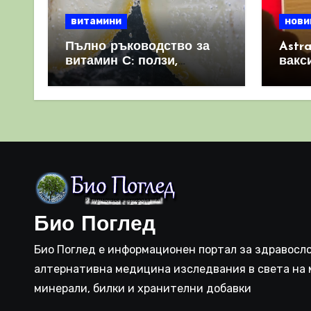
витамини
нови
Пълно ръководство за
Astr
витамин С: ползи,
вакс
източници и защо е
свет
важен за имунната
като 
система
прич
съси
Био Поглед
Био Поглед е информационен портал за здравосло
алтернативна медицина изследвания в света на 
минерали, билки и хранителни добавки