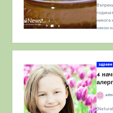
Въпреки
годинат
никога 
някои н
здраве
4 на
алер
adm
(Natura