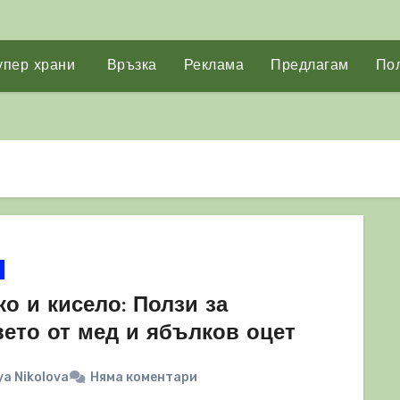
упер храни
Връзка
Реклама
Предлагам
Пол
о и кисело: Ползи за
вето от мед и ябълков оцет
a Nikolova
Няма коментари