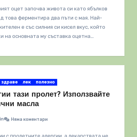
ият оцет започва живота си като ябълков
ед това ферментира два пъти с мая. Най-
ителен е със силния си кисел вкус, който
и на основната му съставка оцетна…
здраве
лек
полезно
гии тази пролет? Използвайте
ични масла
in
Няма коментари
и с пролетните алергии, а лекарствата не