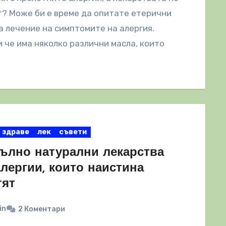
? Може би е време да опитате етерични
а лечение на симптомите на алергия.
 че има няколко различни масла, които
здраве
лек
съвети
пълно натурални лекарства
лергии, които наистина
тят
in
2 Коментари