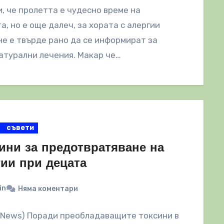
, че пролетта е чудесно време на
а, но е още далеч, за хората с алергии
не е твърде рано да се информират за
атурални лечения. Макар че…
съвети
чини за предотвратяване на
гии при децата
in
Няма коментари
lNews) Поради преобладаващите токсини в