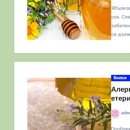
Ябълков
сок. Сл
забележ
се дълж
билки
Алер
етер
adm
Проблем