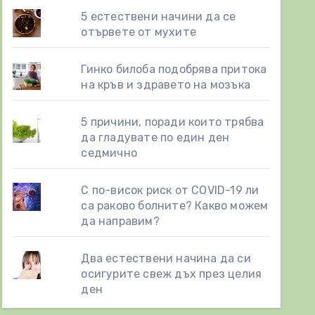
5 естествени начини да се
отървете от мухите
Гинко билоба подобрява притока
на кръв и здравето на мозъка
5 причини, поради които трябва
да гладувате по един ден
седмично
С по-висок риск от COVID-19 ли
са раково болните? Какво можем
да направим?
Два естествени начинa да си
осигурите свеж дъх през целия
ден