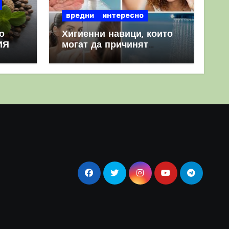
вредни
интересно
о
Хигиенни навици, които
ИЯ
могат да причинят
повече вреда, отколкото
полза