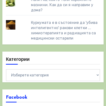
мазнини. Как да си я направим у
дома?
Куркумата е в състояние да 'убива
интелигентно' ракови клетки ...
химиотерапията и радиацията са
медицински остарели
Категории
Категории
Facebook