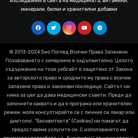
изследвания в света на медицината, витамини,
минерали, билки и хранителни добавки
© 2013-2024 Био Поглед Всички Права Запазени.
Позоваването с хиперлинк е задължително. Цялото
съдържание на този уебсайт е защитено от Закона
за авторското право и сродните му права с всички
запазени права и законови последици. Сайтът ни
няма за цел да дава медицински съвети. Преди да
започнете каквато и да е програма или хранителен
режим, моля консултирайте се с личния си лекар или
диетолог. "Бисквитките" (Cookies) ни помагат да
предоставяме услугите си. С използването им