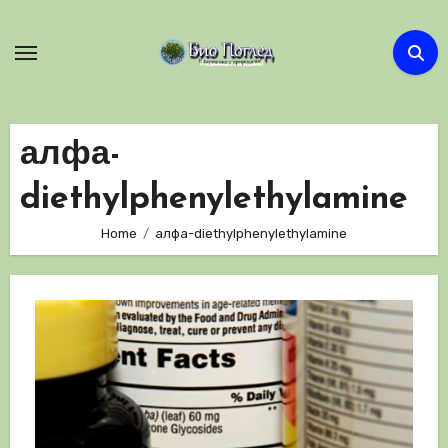
Skip
to
content
алфа-
diethylphenylethylamine
Home
алфа-diethylphenylethylamine