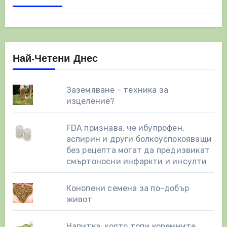
Най-Четени Днес
Заземяване - техника за
изцеление?
FDA признава, че ибупрофен,
аспирин и други болкоуспокояващи
без рецепта могат да предизвикат
смъртоносни инфаркти и инсулти
Конопени семена за по-добър
живот
Напитка, която топи коремните