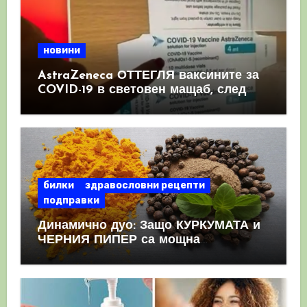
новини
AstraZeneca ОТТЕГЛЯ ваксините за
COVID-19 в световен мащаб, след
като призна, че те причиняват
КРЪВНИ съсиреци
билки
здравословни рецепти
подправки
Динамично дуо: Защо КУРКУМАТА и
ЧЕРНИЯ ПИПЕР са мощна
комбинация