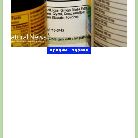
вредни
здраве