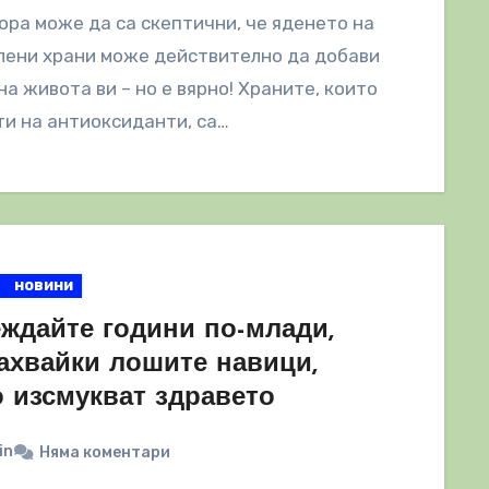
ора може да са скептични, че яденето на
лени храни може действително да добави
на живота ви – но е вярно! Храните, които
ти на антиоксиданти, са…
новини
еждайте години по-млади,
ахвайки лошите навици,
о изсмукват здравето
in
Няма коментари