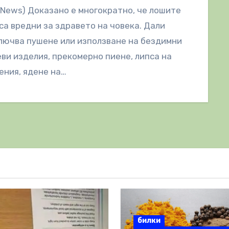
lNews) Доказано е многократно, че лошите
са вредни за здравето на човека. Дали
лючва пушене или използване на бездимни
и изделия, прекомерно пиене, липса на
ния, ядене на…
билки