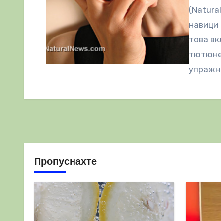
(Natura
навици 
това вк
тютюнев
упражне
Пропуснахте