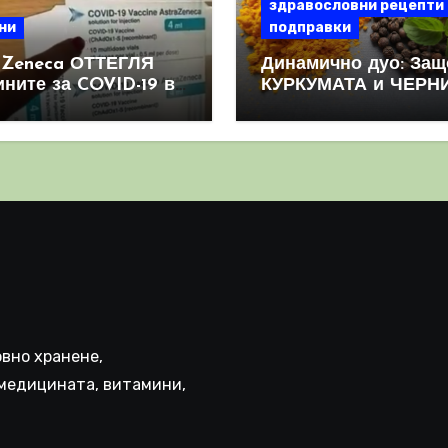
здравословни рецепти
ни
подправки
aZeneca ОТТЕГЛЯ
Динамично дуо: Защ
ините за COVID-19 в
КУРКУМАТА и ЧЕРН
овен мащаб, след
ПИПЕР са мощна
призна, че те
комбинация
иняват КРЪВНИ
реци
вно хранене,
медицината, витамини,