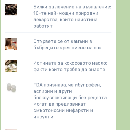
Билки за лечение на възпаление:
10-те най-мощни природни
лекарства, които наистина
работят
Отървете се от камъни в
бъбреците чрез пиене на сок
Истината за кокосовото масло:
факти които трябва да знаете
FDA признава, че ибупрофен,
аспирин и други
болкоуспокояващи без рецепта
могат да предизвикат
смъртоносни инфаркти и
инсулти