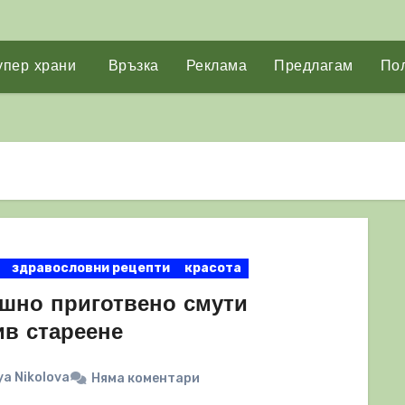
упер храни
Връзка
Реклама
Предлагам
Пол
здравословни рецепти
красота
шно приготвено смути
ив стареене
a Nikolova
Няма коментари