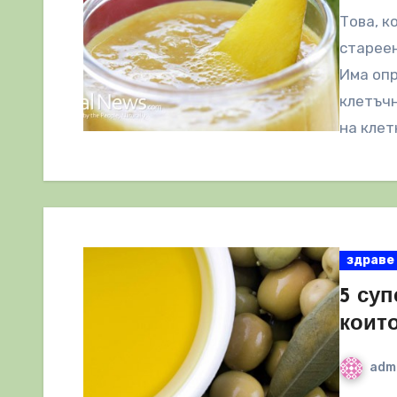
Това, к
стареен
Има опр
клетъч
на клет
здраве
5 суп
които
adm