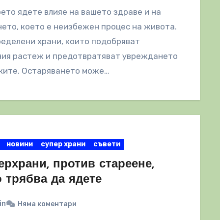
оето ядете влияе на вашето здраве и на
ето, което е неизбежен процес на живота.
еделени храни, които подобряват
ния растеж и предотвратяват увреждането
ките. Остаряването може…
новини
супер храни
съвети
ерхрани, против стареене,
 трябва да ядете
in
Няма коментари