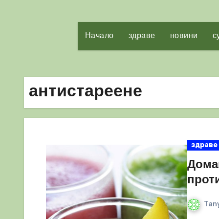
Начало
здраве
новини
с
антистареене
здраве
Дома
прот
Tany