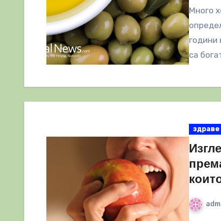
Много х
опреде
години 
са бога
здраве
Изгл
прем
коит
adm