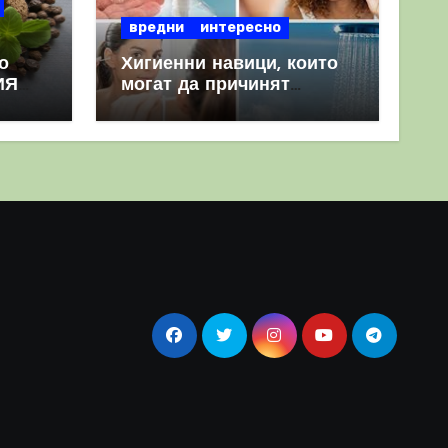
вредни
интересно
о
Хигиенни навици, които
ИЯ
могат да причинят
повече вреда, отколкото
полза