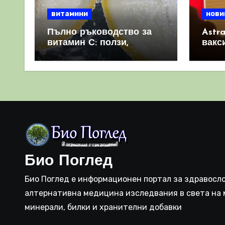
витамини
нови
Пълно ръководство за
Astr
витамин С: ползи,
вакс
източници и защо е
свет
важен за имунната
като 
система
прич
съси
Био Поглед
Био Поглед е информационен портал за здравосло
алтернативна медицина изследвания в света на 
минерали, билки и хранителни добавки