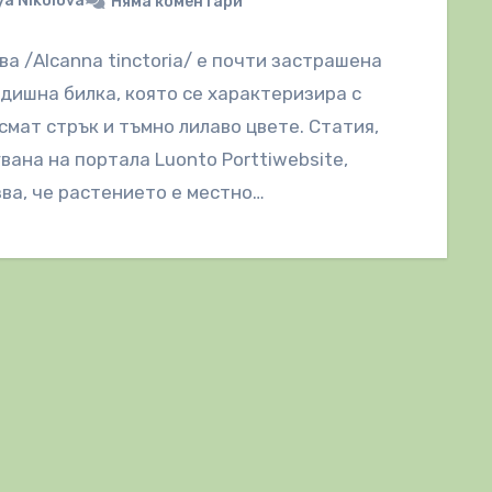
a Nikolova
Няма коментари
а /Alcanna tinctoria/ е почти застрашена
дишна билка, която се характеризира с
осмат стрък и тъмно лилаво цвете. Статия,
вана на портала Luonto Porttiwebsite,
ва, че растението е местно…