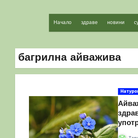
Начало
здраве
новини
с
багрилна айважива
Натуро
Айва
здра
упот