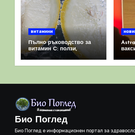
витамини
нови
Пълно ръководство за
Astr
витамин С: ползи,
вакс
източници и защо е
свет
важен за имунната
като 
система
прич
съси
Био Поглед
Био Поглед е информационен портал за здравосло