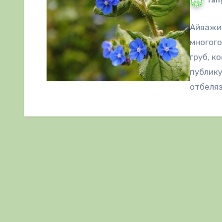
Tany
Айважив
многого
груб, к
публику
отбеляз