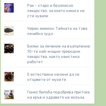
Рак - старо и безопасно
лекарство, за което никога не
сте чували
Черен кимион: Тайната на това
лечебно чудо
Билки за лечение на възпаление:
10-те най-мощни природни
лекарства, които наистина
работят
5 естествени начини да се
отървете от мухите
Гинко билоба подобрява притока
на кръв и здравето на мозъка