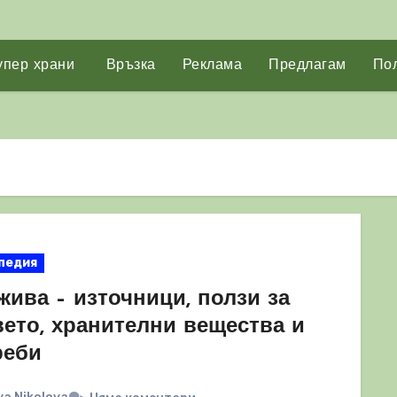
упер храни
Връзка
Реклама
Предлагам
Пол
педия
жива – източници, ползи за
вето, хранителни вещества и
реби