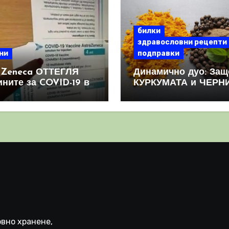
билки
здравословни рецепти
ни
подправки
aZeneca ОТТЕГЛЯ
Динамично дуо: Защ
ините за COVID-19 в
КУРКУМАТА и ЧЕРН
овен мащаб, след
ПИПЕР са мощна
призна, че те
комбинация
иняват КРЪВНИ
реци
вно хранене,