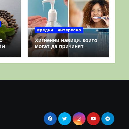
вредни
интересно
о
Хигиенни навици, които
ИЯ
могат да причинят
повече вреда, отколкото
полза