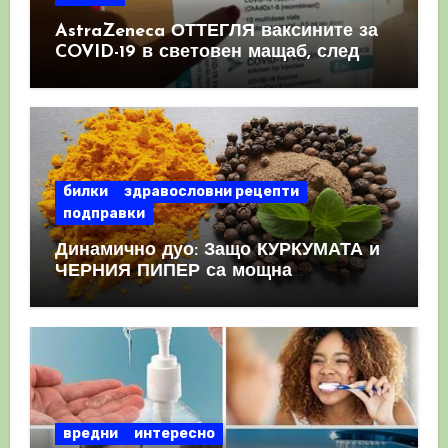
AstraZeneca ОТТЕГЛЯ ваксините за
COVID-19 в световен мащаб, след
като призна, че те причиняват
КРЪВНИ съсиреци
билки
здравословни рецепти
подправки
Динамично дуо: Защо КУРКУМАТА и
ЧЕРНИЯ ПИПЕР са мощна
комбинация
вредни
интересно