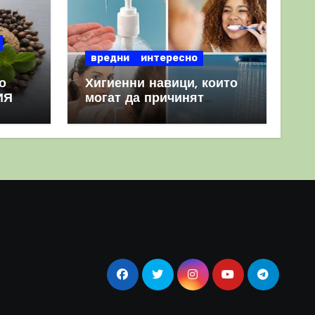
вредни
интересно
о
Хигиенни навици, които
ИЯ
могат да причинят
повече вреда, отколкото
полза