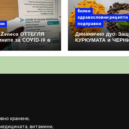
билки
здравословни рецепти
ни
подправки
aZeneca ОТТЕГЛЯ
Динамично дуо: Защ
ините за COVID-19 в
КУРКУМАТА и ЧЕРН
овен мащаб, след
ПИПЕР са мощна
призна, че те
комбинация
иняват КРЪВНИ
реци
вно хранене,
медицината, витамини,