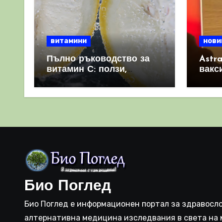
витамини
нови
Пълно ръководство за
Astr
витамин С: ползи,
вакс
източници и защо е
свет
важен за имунната
като 
система
прич
съси
Био Поглед
Био Поглед е информационен портал за здравосло
алтернативна медицина изследвания в света на 