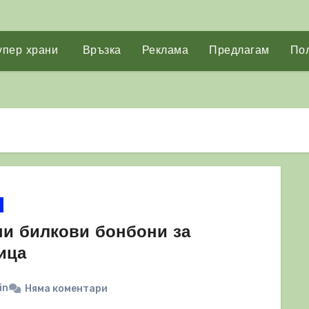
упер храни
Връзка
Реклама
Предлагам
Пол
и билкови бонбони за
ица
in
Няма коментари