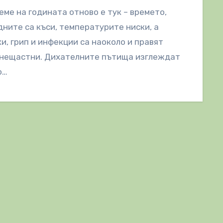
еме на годината отново е тук – времето,
дните са къси, температурите ниски, а
и, грип и инфекции са наоколо и правят
 нещастни. Дихателните пътища изглеждат
о…