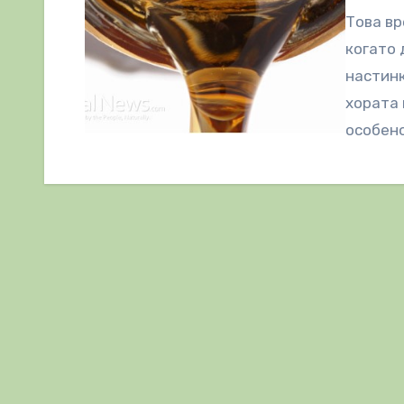
Това вр
когато 
настинк
хората
особен