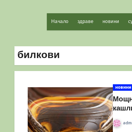
Начало
здраве
новини
с
билкови
новини
Мощн
кашл
adm