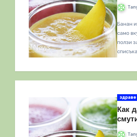
Tany
Банан и
само вк
ползи з
списъка
здраве
Как 
смут
Tany