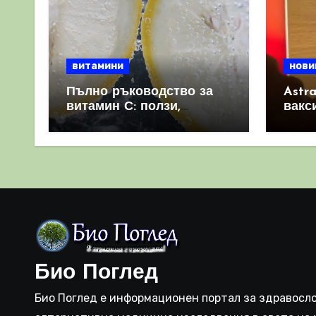
витамини
нови
Пълно ръководство за
Astr
витамин С: ползи,
вакс
източници и защо е
свет
важен за имунната
като 
система
прич
съси
Био Поглед
Био Поглед е информационен портал за здравосло