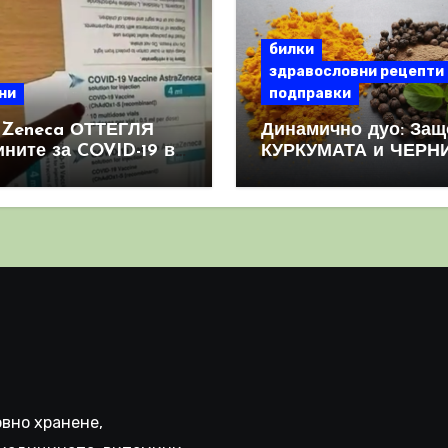
билки
здравословни рецепти
ни
подправки
aZeneca ОТТЕГЛЯ
Динамично дуо: Защ
ините за COVID-19 в
КУРКУМАТА и ЧЕРН
овен мащаб, след
ПИПЕР са мощна
призна, че те
комбинация
иняват КРЪВНИ
реци
вно хранене,