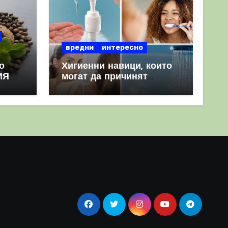
вредни
интересно
о
Хигиенни навици, които
ИЯ
могат да причинят
повече вреда, отколкото
полза