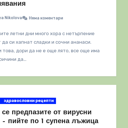
лявания
a Nikolova
Няма коментари
ите летни дни много хора с нетърпение
 да си хапнат сладки и сочни ананаси.
 това, дори да не е още лято, все още има
ричини да…
здравословни рецепти
 се предпазите от вирусни
 – пийте по 1 супена лъжица