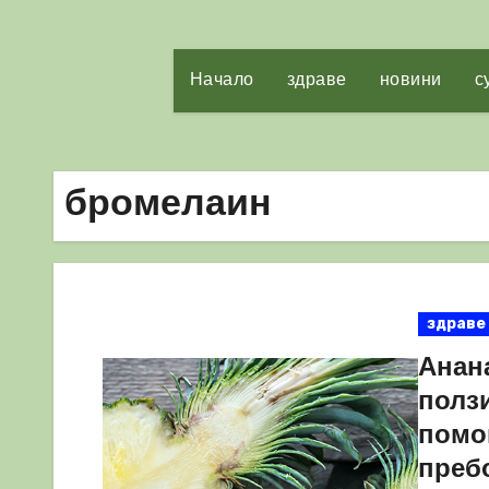
Начало
здраве
новини
с
бромелаин
здраве
Анан
ползи
помог
преб