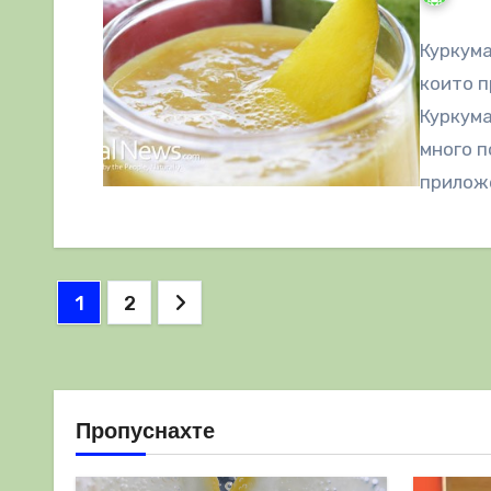
Куркума
които п
Куркума
много п
прилож
Разделяне
1
2
на
публикациите
на
Пропуснахте
страници