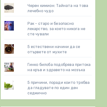
Черен кимион: Тайната на това
лечебно чудо
Рак - старо и безопасно
лекарство, за което никога не
сте чували
5 естествени начини да се
отървете от мухите
Гинко билоба подобрява притока
на кръв и здравето на мозъка
5 причини, поради които трябва
да гладувате по един ден
седмично