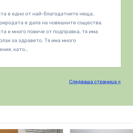
та е едно от най-благодатните неща,
риродата е дала на човешките същества.
та е много повече от подправка, тя има
олзи за здравето. Тя има много
ения, като…
Следваща страница »