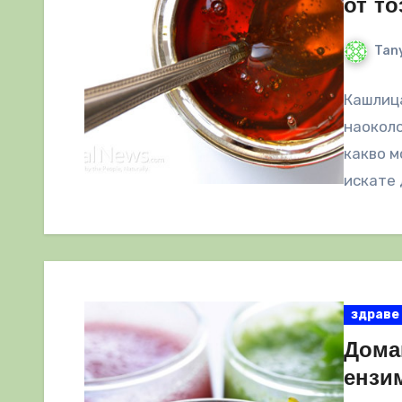
от то
Tany
Кашлица
наоколо
какво м
искате
здраве
Дома
ензи