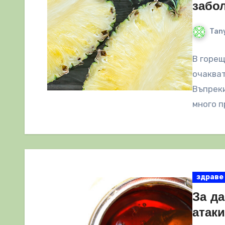
забо
Tany
В горещ
очакват
Въпреки
много п
здраве
За да
атаки