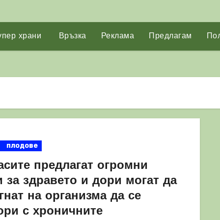
упер храни
Връзка
Реклама
Предлагам
Пол
плодове
асите предлагат огромни
 за здравето и дори могат да
нат на организма да се
ори с хроничните