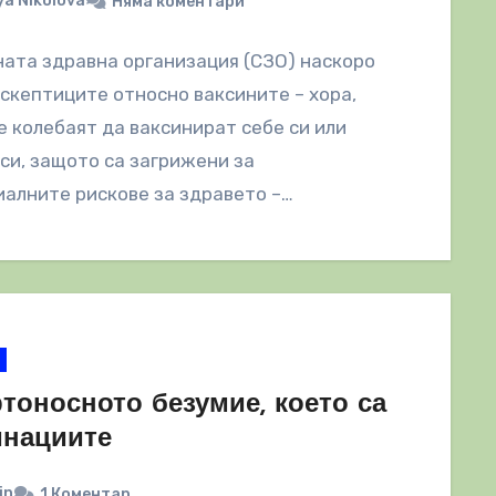
a Nikolova
Няма коментари
ата здравна организация (СЗО) наскоро
скептиците относно ваксините – хора,
е колебаят да ваксинират себе си или
си, защото са загрижени за
алните рискове за здравето –…
тоносното безумие, което са
инациите
in
1 Коментар