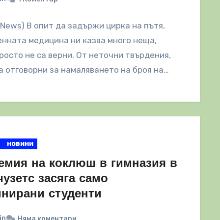
lNews) В опит да задържи цирка на пътя,
нната медицина ни казва много неща,
росто не са верни. От неточни твърдения,
а отговорни за намаляването на броя на…
новини
емия на коклюш в гимназия в
узетс засяга само
инирани студенти
in
Няма коментари