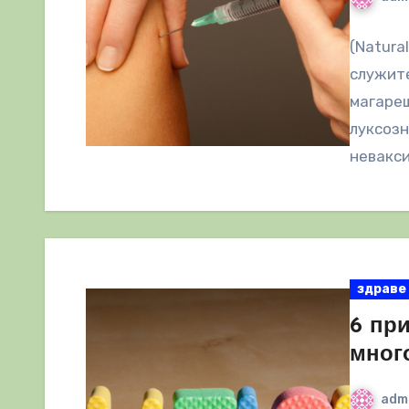
(Natura
служит
магареш
луксозн
невакси
здраве
6 пр
мног
adm