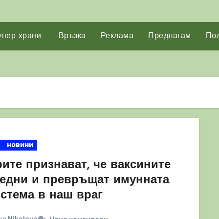
упер храни
Връзка
Реклама
Предлагам
Пол
новини
ите признават, че ваксините
редни и превръщат имунната
истема в наш враг