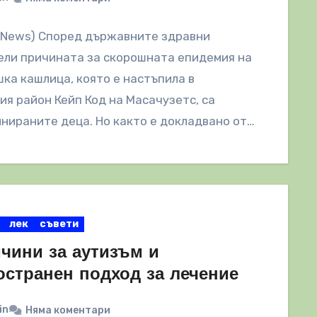
lNews) Според държавните здравни
ели причината за скорошната епидемия на
ка кашлица, която е настъпила в
ия район Кейп Код на Масачузетс, са
нираните деца. Но както е докладвано от…
лек
съвети
ичини за аутизъм и
остранен подход за лечение
in
Няма коментари