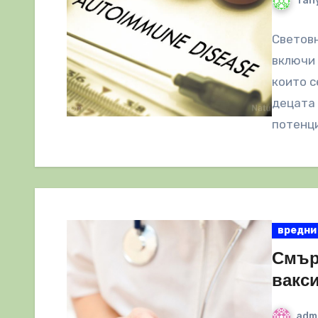
Tany
Световн
включи 
които с
децата 
потенци
вредни
Смър
вакс
adm