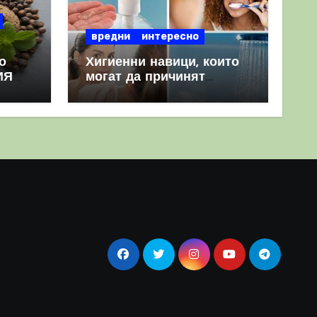
вредни
интересно
о
Хигиенни навици, които
ИЯ
могат да причинят
повече вреда, отколкото
полза