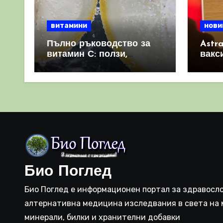
витамини
нови
Пълно ръководство за
Astr
витамин С: ползи,
вакс
източници и защо е
свет
важен за имунната
като 
система
прич
съси
Био Поглед
Био Поглед е информационен портал за здравосло
алтернативна медицина изследвания в света на 
минерали, билки и хранителни добавки