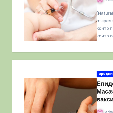
(Natura
съвреме
които п
които с
вредни
Епид
Масач
вакс
adm