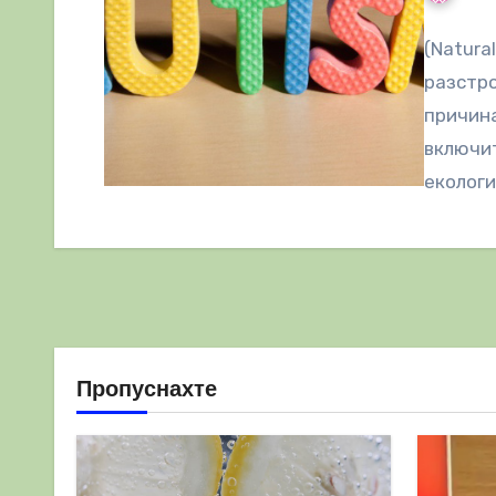
(Natura
разстро
причина
включит
екологи
поведен
Пропуснахте