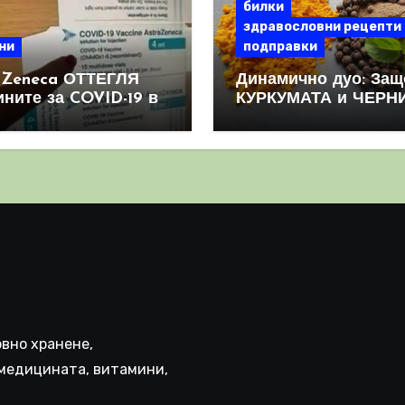
билки
здравословни рецепти
ни
подправки
aZeneca ОТТЕГЛЯ
Динамично дуо: Защ
ините за COVID-19 в
КУРКУМАТА и ЧЕРН
овен мащаб, след
ПИПЕР са мощна
призна, че те
комбинация
иняват КРЪВНИ
реци
вно хранене,
медицината, витамини,