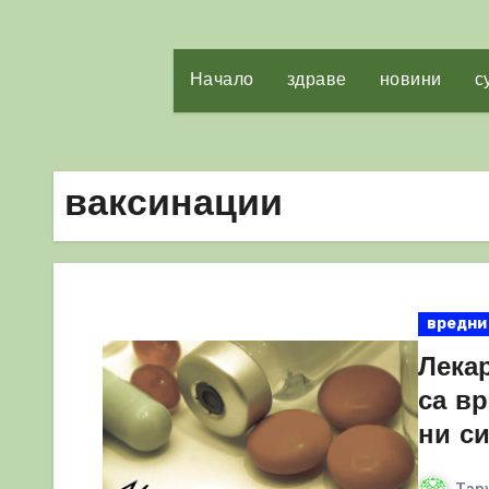
Начало
здраве
новини
с
ваксинации
вредни
Лекар
са в
ни с