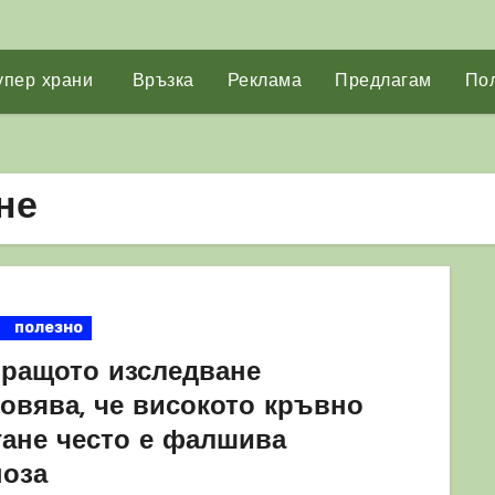
упер храни
Връзка
Реклама
Предлагам
Пол
не
полезно
ращото изследване
новява, че високото кръвно
гане често е фалшива
ноза