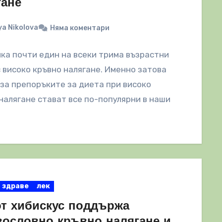
гане
a Nikolova
Няма коментари
ка почти един на всеки трима възрастни
 високо кръвно налягане. Именно затова
за препоръките за диета при високо
налягане стават все по-популярни в наши
здраве
лек
от хибискус поддържа
вословно кръвно налягане и