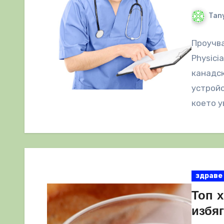
Tany
Проучва
Physici
канадск
устройс
което у
Сега…
здраве
Топ х
избяг