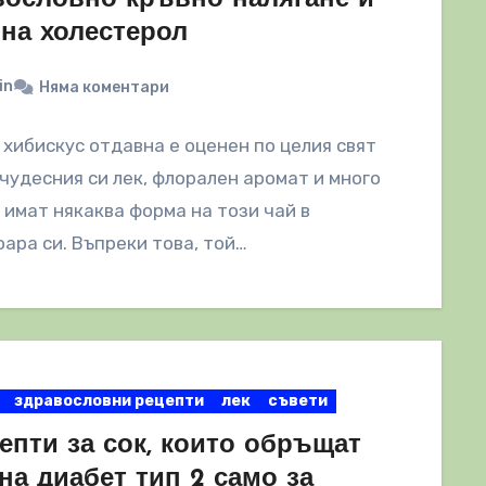
 на холестерол
in
Няма коментари
 хибискус отдавна е оценен по целия свят
чудесния си лек, флорален аромат и много
 имат някаква форма на този чай в
ара си. Въпреки това, той…
здравословни рецепти
лек
съвети
епти за сок, които обръщат
на диабет тип 2 само за