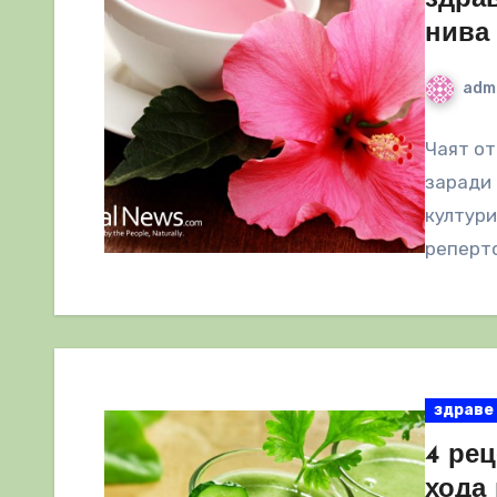
нива
adm
Чаят от
заради 
култури
реперто
здраве
4 рец
хода 