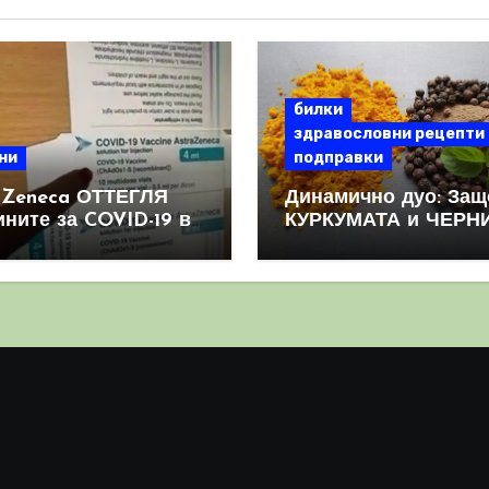
билки
здравословни рецепти
ни
подправки
aZeneca ОТТЕГЛЯ
Динамично дуо: Защ
ините за COVID-19 в
КУРКУМАТА и ЧЕРН
овен мащаб, след
ПИПЕР са мощна
призна, че те
комбинация
иняват КРЪВНИ
реци