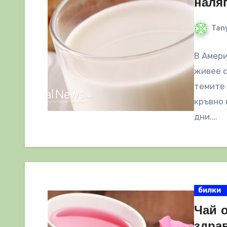
наля
Tany
В Амери
живее с
темите 
кръвно 
дни.…
билки
Чай 
здра