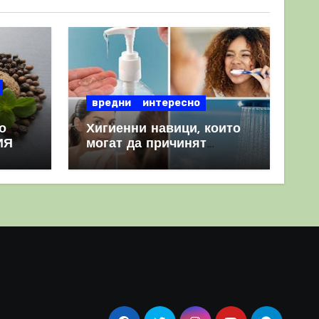
вредни
интересно
о
Хигиенни навици, които
ИЯ
могат да причинят
повече вреда, отколкото
полза