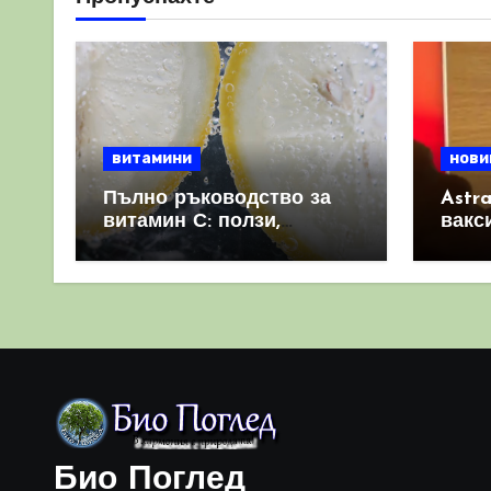
на
страници
витамини
нови
Пълно ръководство за
Astr
витамин С: ползи,
вакс
източници и защо е
свет
важен за имунната
като 
система
прич
съси
Био Поглед