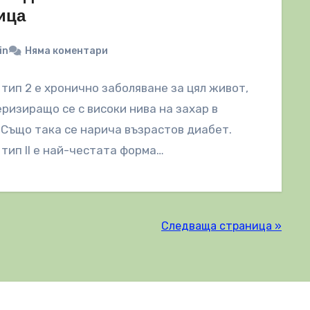
ица
in
Няма коментари
тип 2 е хронично заболяване за цял живот,
ризиращо се с високи нива на захар в
 Също така се нарича възрастов диабет.
тип II е най-честата форма…
Следваща страница »