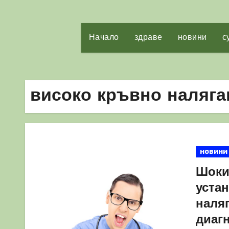
Начало
здраве
новини
с
високо кръвно наляга
новини
Шоки
уста
наля
диаг