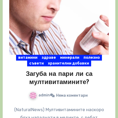
витамини
здраве
минерали
полезно
съвети
хранителни добавки
Загуба на пари ли са
мултивитамините?
admin
Няма коментари
(NaturalNews) Мултивитамините наскоро
бяха нападнати в медиите, с дебат