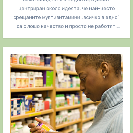
центриран около идеята, че най-често
срещаните мултивитамини „всичко в едно“
са с лошо качество и просто не работят.
Това противоречие остави…