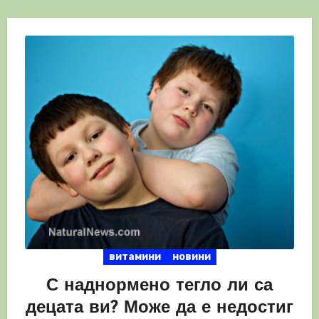
витамини
новини
С наднормено тегло ли са
децата ви? Може да е недостиг