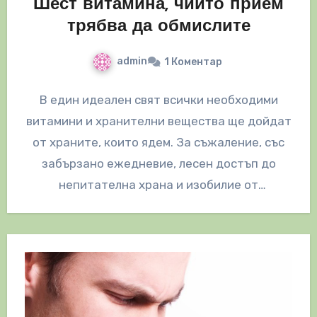
Шест витамина, чийто прием
трябва да обмислите
admin
1 Коментар
В един идеален свят всички необходими
витамини и хранителни вещества ще дойдат
от храните, които ядем. За съжаление, със
забързано ежедневие, лесен достъп до
непитателна храна и изобилие от
здравословни…