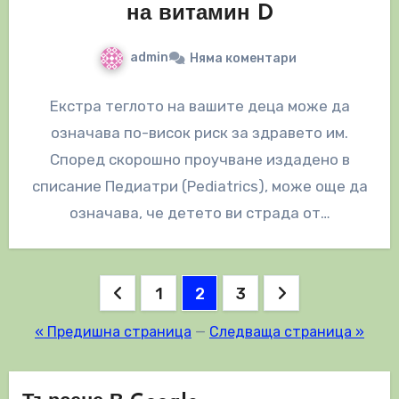
на витамин D
admin
Няма коментари
Екстра теглото на вашите деца може да
означава по-висок риск за здравето им.
Според скорошно проучване издадено в
списание Педиатри (Pediatrics), може още да
означава, че детето ви страда от…
Разделяне
1
2
3
на
« Предишна страница
—
Следваща страница »
публикациите