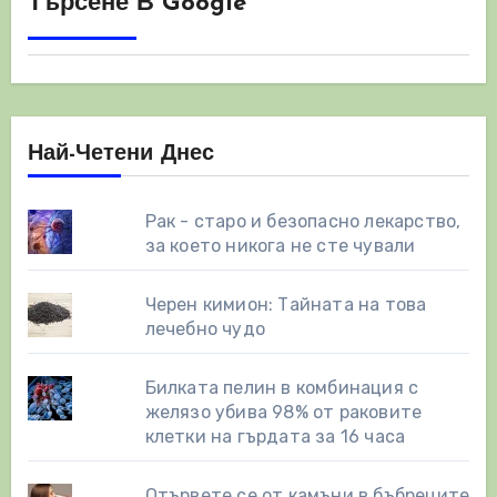
на
Търсене В Google
страници
Най-Четени Днес
Рак - старо и безопасно лекарство,
за което никога не сте чували
Черен кимион: Тайната на това
лечебно чудо
Билката пелин в комбинация с
желязо убива 98% от раковите
клетки на гърдата за 16 часа
Отървете се от камъни в бъбреците