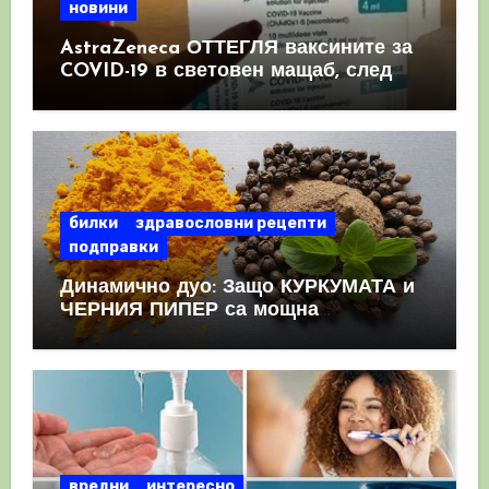
новини
AstraZeneca ОТТЕГЛЯ ваксините за
COVID-19 в световен мащаб, след
като призна, че те причиняват
КРЪВНИ съсиреци
билки
здравословни рецепти
подправки
Динамично дуо: Защо КУРКУМАТА и
ЧЕРНИЯ ПИПЕР са мощна
комбинация
вредни
интересно