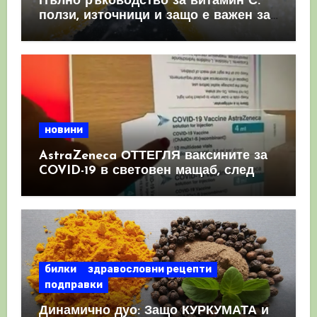
Пълно ръководство за витамин С:
ползи, източници и защо е важен за
имунната система
новини
AstraZeneca ОТТЕГЛЯ ваксините за
COVID-19 в световен мащаб, след
като призна, че те причиняват
КРЪВНИ съсиреци
билки
здравословни рецепти
подправки
Динамично дуо: Защо КУРКУМАТА и