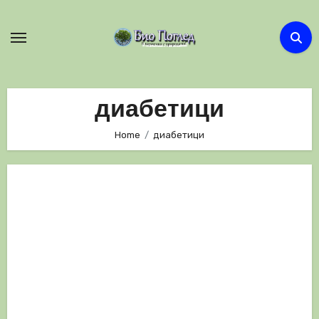
Skip
to
content
диабетици
Home
диабетици