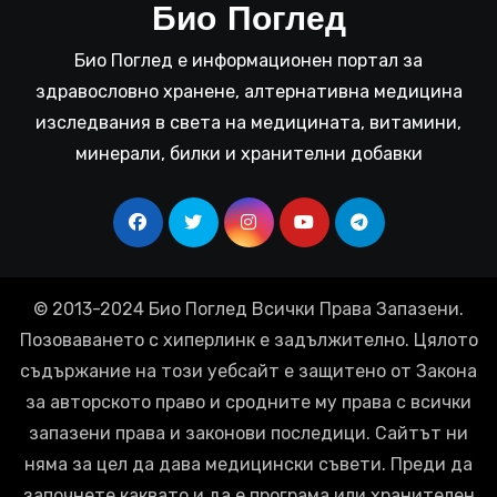
Био Поглед
Био Поглед е информационен портал за
здравословно хранене, алтернативна медицина
изследвания в света на медицината, витамини,
минерали, билки и хранителни добавки
© 2013-2024 Био Поглед Всички Права Запазени.
Позоваването с хиперлинк е задължително. Цялото
съдържание на този уебсайт е защитено от Закона
за авторското право и сродните му права с всички
запазени права и законови последици. Сайтът ни
няма за цел да дава медицински съвети. Преди да
започнете каквато и да е програма или хранителен