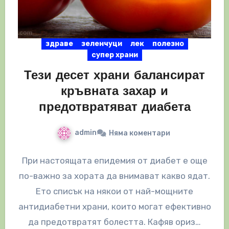
здраве
зеленчуци
лек
полезно
супер храни
Тези десет храни балансират
кръвната захар и
предотвратяват диабета
admin
Няма коментари
При настоящата епидемия от диабет е още
по-важно за хората да внимават какво ядат.
Ето списък на някои от най-мощните
антидиабетни храни, които могат ефективно
да предотвратят болестта. Кафяв ориз…