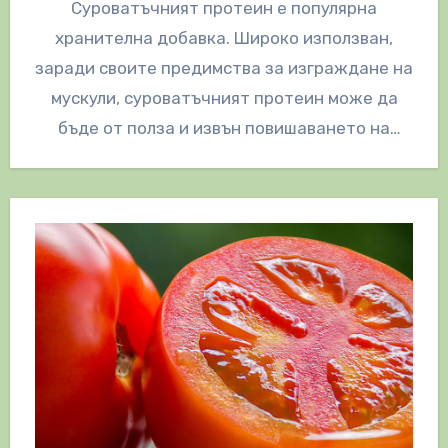
Суроватъчният протеин е популярна
хранителна добавка. Широко използван,
заради своите предимства за изграждане на
мускули, суроватъчният протеин може да
бъде от полза и извън повишаването на
мускулна сила. Ето и…