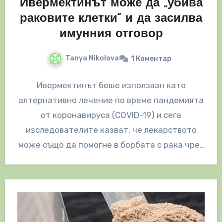
Ивермектинът може да „убива
раковите клетки“ и да засилва
имунния отговор
Tanya Nikolova
1 Коментар
Ивермектинът беше използван като
алтернативно лечение по време пандемията
от коронавируса (COVID-19) и сега
изследователите казват, че лекарството
може също да помогне в борбата с рака чрез
засилване на имунния…