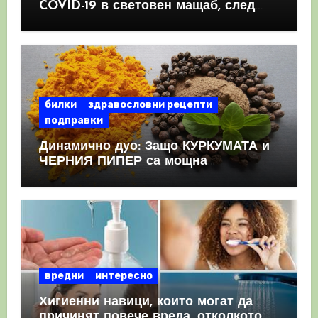
COVID-19 в световен мащаб, след
като призна, че те причиняват
КРЪВНИ съсиреци
билки
здравословни рецепти
подправки
Динамично дуо: Защо КУРКУМАТА и
ЧЕРНИЯ ПИПЕР са мощна
комбинация
вредни
интересно
Хигиенни навици, които могат да
причинят повече вреда, отколкото