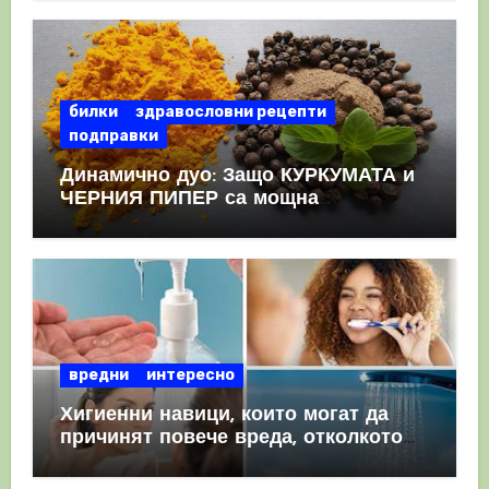
КРЪВНИ съсиреци
билки
здравословни рецепти
подправки
Динамично дуо: Защо КУРКУМАТА и
ЧЕРНИЯ ПИПЕР са мощна
комбинация
вредни
интересно
Хигиенни навици, които могат да
причинят повече вреда, отколкото
полза