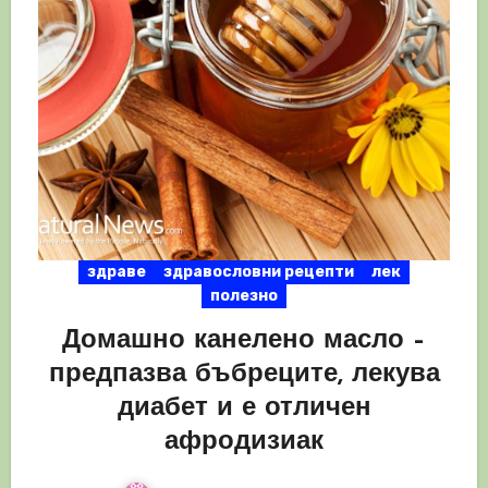
здраве
здравословни рецепти
лек
полезно
Домашно канелено масло –
предпазва бъбреците, лекува
диабет и е отличен
афродизиак