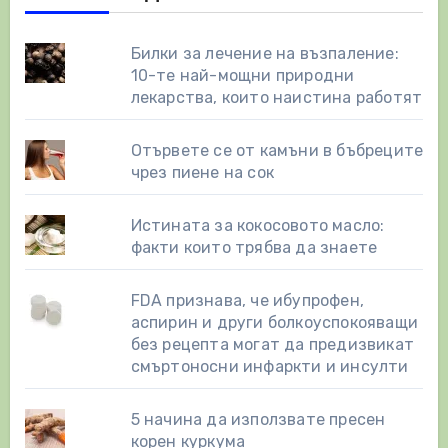
Билки за лечение на възпаление:
10-те най-мощни природни
лекарства, които наистина работят
Отървете се от камъни в бъбреците
чрез пиене на сок
Истината за кокосовото масло:
факти които трябва да знаете
FDA признава, че ибупрофен,
аспирин и други болкоуспокояващи
без рецепта могат да предизвикат
смъртоносни инфаркти и инсулти
5 начина да използвате пресен
корен куркума