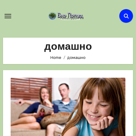
Skip
to
content
домашно
Home
домашно