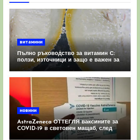
витамини
Пълно ръководство за витамин С:
ползи, източници и защо е важен за
имунната система
новини
AstraZeneca ОТТЕГЛЯ ваксините за
COVID-19 в световен мащаб, след
като призна, че те причиняват