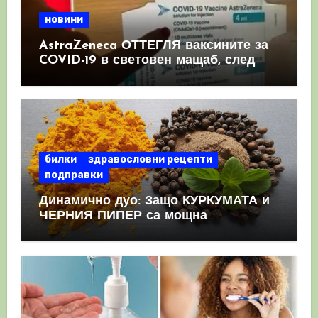
новини
AstraZeneca ОТТЕГЛЯ ваксините за
COVID-19 в световен мащаб, след
като призна, че те причиняват
КРЪВНИ съсиреци
билки
здравословни рецепти
подправки
Динамично дуо: Защо КУРКУМАТА и
ЧЕРНИЯ ПИПЕР са мощна
комбинация