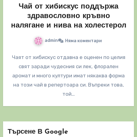
Чай от хибискус поддържа
здравословно кръвно
налягане и нива на холестерол
admin
Няма коментари
Чаят от хибискус отдавна е оценен по целия
свят заради чудесния си лек, флорален
аромат и много култури имат някаква форма
на този чай в репертоара си. Въпреки това,
той…
Търсене В Google