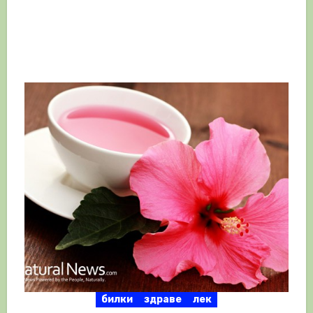
билки
здраве
лек