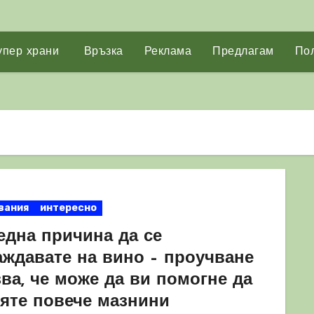
упер храни
Връзка
Реклама
Предлагам
Пол
вания
интересно
една причина да се
аждавате на вино – проучване
ва, че може да ви помогне да
ряте повече мазнини