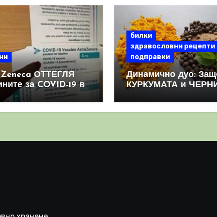
билки
здравословни рецепти
ни
подправки
aZeneca ОТТЕГЛЯ
Динамично дуо: Защ
ините за COVID-19 в
КУРКУМАТА и ЧЕРН
овен мащаб, след
ПИПЕР са мощна
призна, че те
комбинация
иняват КРЪВНИ
реци
вно хранене,