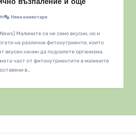
ично възпаление и още
in
Няма коментари
lNews) Малините са не само вкусни, но и
огати на различни фитонутриенти, които
ят вкусен начин да подсилите организма.
мата част от фитонутриентите в малините
оставени в…