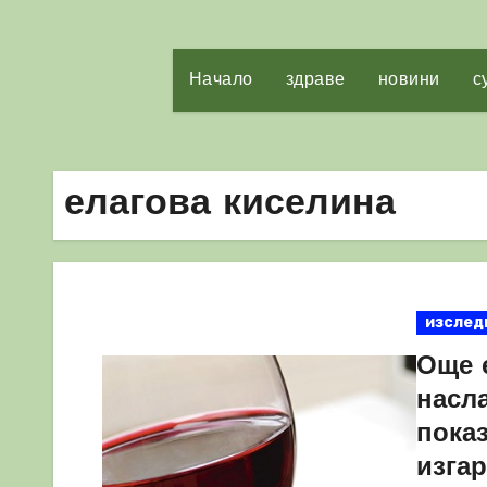
Начало
здраве
новини
с
елагова киселина
изслед
Още 
насл
показ
изга