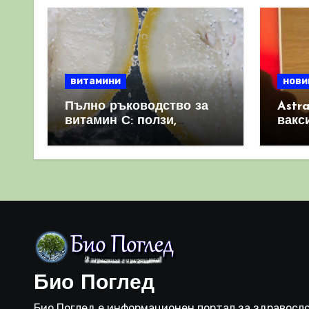
витамини
нови
Пълно ръководство за
Astr
витамин С: ползи,
вакс
източници и защо е
свет
важен за имунната
като 
система
прич
съси
Био Поглед
Био Поглед е информационен портал за здравосло