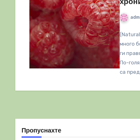
хрон
adm
(Natura
много б
ги прав
По-голя
са пред
Пропуснахте