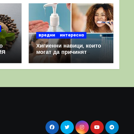
вредни
интересно
о
Хигиенни навици, които
ИЯ
могат да причинят
повече вреда, отколкото
полза