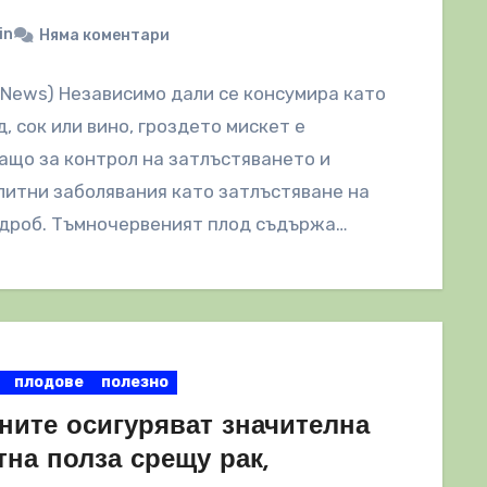
in
Няма коментари
lNews) Независимо дали се консумира като
д, сок или вино, гроздето мискет e
що за контрол на затлъстяването и
итни заболявания като затлъстяване на
 дроб. Тъмночервеният плод съдържа…
плодове
полезно
ните осигуряват значителна
на полза срещу рак,