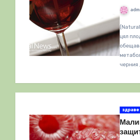
adm
(Natura
цял пло
обещава
метабол
черния
здраве
Мали
защит