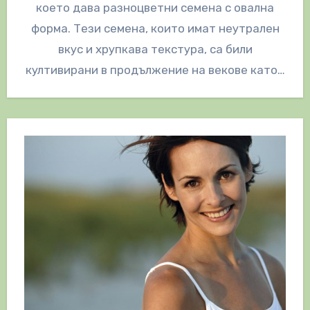
което дава разноцветни семена с овална
форма. Тези семена, които имат неутрален
вкус и хрупкава текстура, са били
култивирани в продължение на векове като…