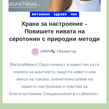
витамини
здраве
лек
Храна за настроение –
Повишете нивата на
серотонин с природни методи
admin
1 Коментар
(NaturalNews) Серотонинът е известен като
хормон на щастието, защото нивото или
липса на такова, значително влияе на
нашите настроения и чувство за
благосъстояние. Емоционалната стабилност
е засегната и от редица…