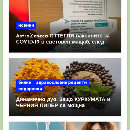
новини
AstraZeneca ОТТЕГЛЯ ваксините за
COVID-19 в световен мащаб, след
като призна, че те причиняват
КРЪВНИ съсиреци
билки
здравословни рецепти
подправки
Динамично дуо: Защо КУРКУМАТА и
ЧЕРНИЯ ПИПЕР са мощна
комбинация