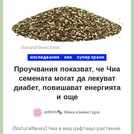
изследвания
лек
супер храни
Проучвания показват, че Чиа
семената могат да лекуват
диабет, повишават енергията
и още
admin
Няма коментари
(NaturalNews) Чиа е вид цъфтящо растение,