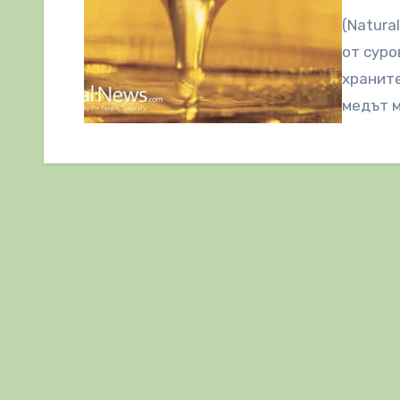
(Natura
от суро
храните
медът м