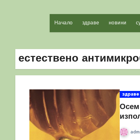
Начало
здраве
новини
с
естествено антимикр
здраве
Осем
изпо
adm