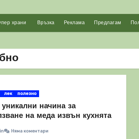
упер храни
Връзка
Реклама
Предлагам
Пол
обно
лек
полезно
 уникални начина за
лзване на меда извън кухнята
in
Няма коментари