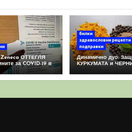
билки
здравословни рецепти
ни
подправки
aZeneca ОТТЕГЛЯ
Динамично дуо: Защ
ините за COVID-19 в
КУРКУМАТА и ЧЕРН
овен мащаб, след
ПИПЕР са мощна
призна, че те
комбинация
иняват КРЪВНИ
реци