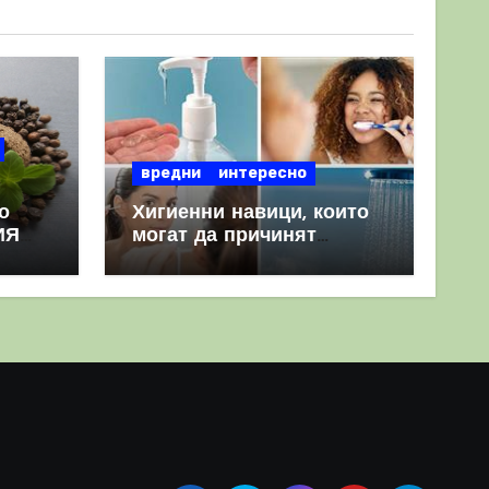
вредни
интересно
о
Хигиенни навици, които
ИЯ
могат да причинят
повече вреда, отколкото
полза