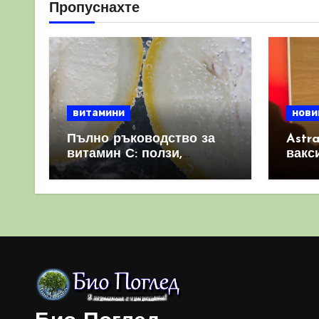
Пропуснахте
витамини
нови
Пълно ръководство за
Astr
витамин С: ползи,
вакс
източници и защо е
свет
важен за имунната
като 
система
прич
съси