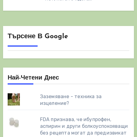
Търсене В Google
Най-Четени Днес
Заземяване - техника за
изцеление?
FDA признава, че ибупрофен,
аспирин и други болкоуспокояващи
без рецепта могат да предизвикат