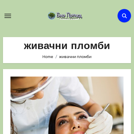
Skip
to
content
живачни пломби
Home
живачни пломби