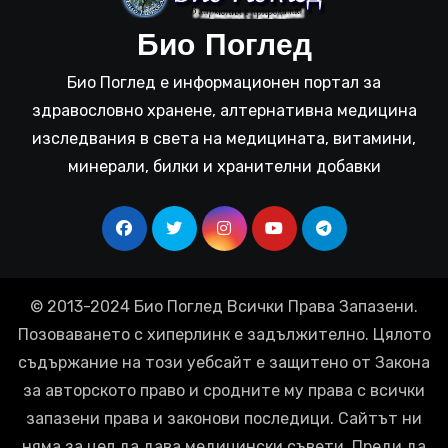
Био Поглед
Био Поглед е информационен портал за
здравословно хранене, алтернативна медицина
изследвания в света на медицината, витамини,
минерали, билки и хранителни добавки
© 2013-2024 Био Поглед Всички Права Запазени.
Позоваването с хиперлинк е задължително. Цялото
съдържание на този уебсайт е защитено от Закона
за авторското право и сродните му права с всички
запазени права и законови последици. Сайтът ни
няма за цел да дава медицински съвети. Преди да