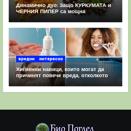
Динамично дуо: Защо КУРКУМАТА и
ЧЕРНИЯ ПИПЕР са мощна
комбинация
вредни
интересно
Хигиенни навици, които могат да
причинят повече вреда, отколкото
полза