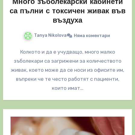
Много зъболекарски кабинети
са пълни с токсичен живак във
въздуха
Tanya Nikolova
Няма коментари
Колкото и да е учудващо, много малко
зъболекари са загрижени за количеството
живак, което може да се носи из офисите им,
въпреки че те често работят с пациенти,
които имат…