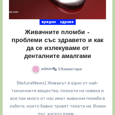
вредни
здраве
Живачните пломби –
проблеми със здравето и как
да се излекуваме от
денталните амалгами
admin
5 Коментари
(NaturalNews) Живакът е едно от най-
токсичните вещества, познати на човека и
все пак много от нас имат живачни пломби в
зъбите, които бавно тровят телата ни. Всеки
път, когато ядем,…