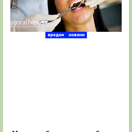
вредни
новини