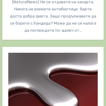
(NaturalNews) Не се отдавате на захарта.
Никога не вземате антибиотици. Ядете
доста добра диета. Защо продължавате да
се борите с Кандида? Може да не се налага
да поглеждате по-далеч от…