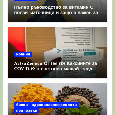
Пълно ръководство за витамин С:
ползи, източници и защо е важен за
имунната система
новини
AstraZeneca ОТТЕГЛЯ ваксините за
COVID-19 в световен мащаб, след
като призна, че те причиняват
КРЪВНИ съсиреци
билки
здравословни рецепти
подправки