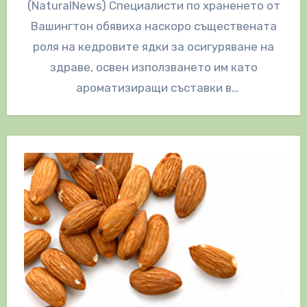
(NaturalNews) Специалисти по храненето от
Вашингтон обявиха наскоро съществената
роля на кедровите ядки за осигуряване на
здраве, освен използването им като
ароматизиращи съставки в
средиземноморската и италианска кухня.
Резултати от…