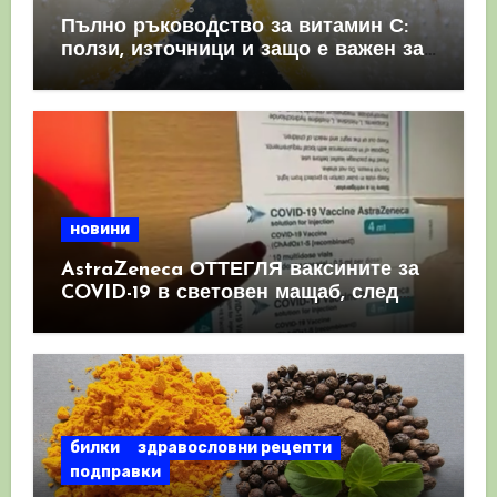
Пълно ръководство за витамин С:
ползи, източници и защо е важен за
имунната система
новини
AstraZeneca ОТТЕГЛЯ ваксините за
COVID-19 в световен мащаб, след
като призна, че те причиняват
КРЪВНИ съсиреци
билки
здравословни рецепти
подправки