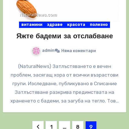
витамини
здраве
красота
полезно
Яжте бадеми за отслабване
admin
Няма коментари
(NaturalNews) Затлъстяването е вечен
проблем, засягащ хора от всички възрастови
групи. Изследване, публикувано в Списание
Затлъстяване разкрива предимствата на
храненето с бадеми, за загуба на тегло. Това
е изненадваща новина,…
Разделяне
1
…
8
9