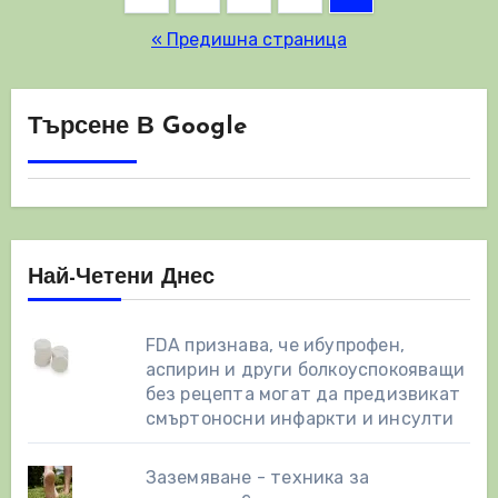
на
« Предишна страница
публикациите
на
Търсене В Google
страници
Най-Четени Днес
FDA признава, че ибупрофен,
аспирин и други болкоуспокояващи
без рецепта могат да предизвикат
смъртоносни инфаркти и инсулти
Заземяване - техника за