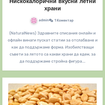
Нискокалорични вкусни летни
храни
admin
1 Коментар
(NaturalNews) Здравните списания онлайн и
офлайн винаги пускат статии за отслабване и
как да поддържаме форма. Изобилстващи
съвети за лятото са какви храни да ядем, за
да поддържаме стройна фигура.…