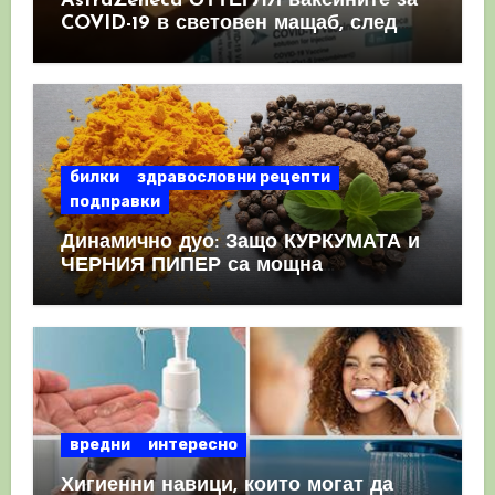
AstraZeneca ОТТЕГЛЯ ваксините за
COVID-19 в световен мащаб, след
като призна, че те причиняват
КРЪВНИ съсиреци
билки
здравословни рецепти
подправки
Динамично дуо: Защо КУРКУМАТА и
ЧЕРНИЯ ПИПЕР са мощна
комбинация
вредни
интересно
Хигиенни навици, които могат да