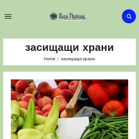
Skip
to
content
засищащи храни
Home
засищащи храни