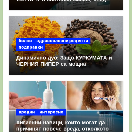
като призна, че те причиняват
КРЪВНИ съсиреци
билки
здравословни рецепти
подправки
Динамично дуо: Защо КУРКУМАТА и
ЧЕРНИЯ ПИПЕР са мощна
комбинация
вредни
интересно
Хигиенни навици, които могат да
причинят повече вреда, отколкото