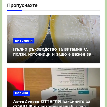
Пропуснахте
витамини
Пълно ръководство за витамин С:
ползи, източници и защо е важен за
имунната система
новини
AstraZeneca ОТТЕГЛЯ ваксините за
COVID-19 в световен мащаб, след